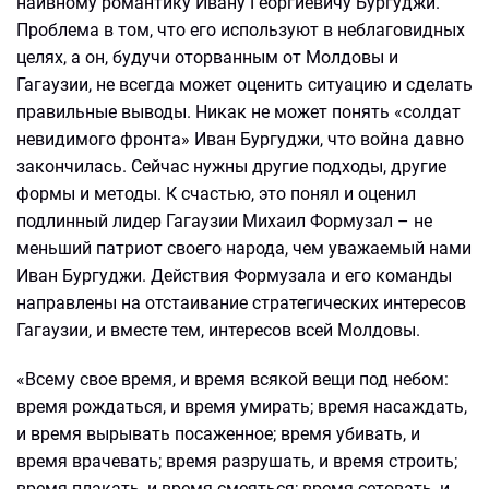
наивному романтику Ивану Георгиевичу Бургуджи.
Проблема в том, что его используют в неблаговидных
целях, а он, будучи оторванным от Молдовы и
Гагаузии, не всегда может оценить ситуацию и сделать
правильные выводы. Никак не может понять «солдат
невидимого фронта» Иван Бургуджи, что война давно
закончилась. Сейчас нужны другие подходы, другие
формы и методы. К счастью, это понял и оценил
подлинный лидер Гагаузии Михаил Формузал – не
меньший патриот своего народа, чем уважаемый нами
Иван Бургуджи. Действия Формузала и его команды
направлены на отстаивание стратегических интересов
Гагаузии, и вместе тем, интересов всей Молдовы.
«Всему свое время, и время всякой вещи под небом:
время рождаться, и время умирать; время насаждать,
и время вырывать посаженное; время убивать, и
время врачевать; время разрушать, и время строить;
время плакать, и время смеяться; время сетовать, и