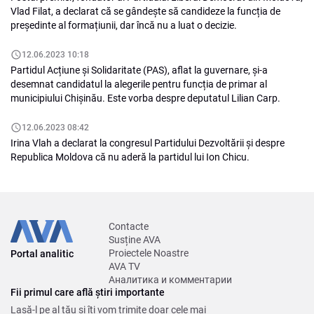
Vlad Filat, a declarat că se gândește să candideze la funcția de
președinte al formațiunii, dar încă nu a luat o decizie.
12.06.2023 10:18
Partidul Acțiune și Solidaritate (PAS), aflat la guvernare, și-a
desemnat candidatul la alegerile pentru funcția de primar al
municipiului Chișinău. Este vorba despre deputatul Lilian Carp.
12.06.2023 08:42
Irina Vlah a declarat la congresul Partidului Dezvoltării și despre
Republica Moldova că nu aderă la partidul lui Ion Chicu.
Contacte
Susține AVA
Proiectele Noastre
Portal analitic
AVA TV
Аналитика и комментарии
Fii primul care află știri importante
Lasă-l pe al tău și îți vom trimite doar cele mai