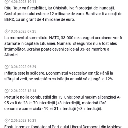
14.06.2023 10:11
Râul Taur va fi reabilitat, iar Chișinăul va fi protejat de inundații.
Costul proiectului este de 12 milioane de euro. Banii vor fi alocați de
BERD, cu un grant de 4 milioane de euro.
13.06.2023 07:25
La momentul summitului NATO, 33.000 de steaguri ucrainene vor fi
atârnate în capitala Lituaniei. Numărul steagurilor nu a fost ales
întâmplător, Ucraina poate deveni cel de-al 33-lea membru al
Alianței.
13.06.2023 06:29
Inflația este în scădere. Economistul Veaceslav Ioniță: Până la
sfârșitul verii, ne așteptăm ca inflația anuală să ajungă la 12%
12.06.2023 13:14
Prețurile noi la combustibil din 13 iunie: prețul maxim al benzinei A-
95 va fi de 23 lei 70 interdicții (+3 interdicții), motorină fără
denumire comercială - 19 lei 31 interdicții (+3 interdicții).
12.06.2023 10:21
Fostul premier, fondator al Partidului Liberal Democrat din Moldova,