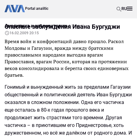
RU
Portal analitic
Аналитика и комментарии
Опасные заблуждения Ивана Бургуджи
Inapoi
16.02.2009 20:15
Время войн и конфронтаций давно прошло. Раскол
Молдовы и Гагаузии, вражда между братскими
православными народами выгодна врагам
Православия, врагам России, которая на протяжении
веков консолидировала и берегла своих единоверных
братьев.
Гонимый и вынужденный жить за пределами Гагаузии
общественный и политический деятель Иван Бургуджи
оказался в сложном положении. Одна его частичка
еще осталась в 80-х годах прошлого века и
продолжает жить страстями того времени. Другая
частичка – в приютившем его Приднестровье, хоть
дружественном, но всё же далёком от родного дома. И