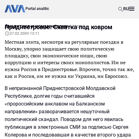
RU
Portal analitic
Аналитика и комментарии
Приднестровье: Схватка под ковром
Inapoi
27.02.2009 13:11
Местная элита, несмотря на регулярные поездки в
Москву, упорно защищает свою политическую
площадку, свои экономические ниши, свою
коррупцию и интересы своих монополистов. Им не
нужна Россия в Приднестровье. Впрочем, точно так же,
как и Россия, им не нужна ни Украина, ни Евросоюз.
В непризнанной Приднестровской Молдавской
Республике, долгие годы считавшейся
«пророссийским анклавом на Балканском
направлении» разворачивается нешуточный
политический скандал. Поводом для него явилась
публикация в электронных СМИ за подписью Сергея
Колерова и последовавшая в качестве второго удара