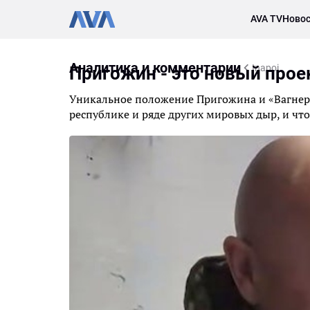
AVA TV
Новос
Аналитика и комментарии
Inapoi
Пригожин - это новый про
Уникальное положение Пригожина и «Вагнера
республике и ряде других мировых дыр, и что