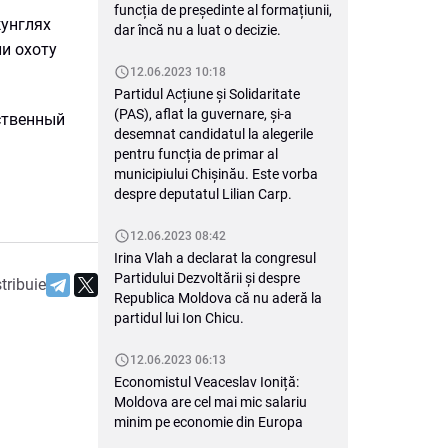
funcția de președinte al formațiunii,
жунглях
dar încă nu a luat o decizie.
и охоту
12.06.2023 10:18
Partidul Acțiune și Solidaritate
(PAS), aflat la guvernare, și-a
бственный
desemnat candidatul la alegerile
pentru funcția de primar al
municipiului Chișinău. Este vorba
despre deputatul Lilian Carp.
12.06.2023 08:42
Irina Vlah a declarat la congresul
Partidului Dezvoltării și despre
tribuie
Republica Moldova că nu aderă la
partidul lui Ion Chicu.
12.06.2023 06:13
Economistul Veaceslav Ioniță:
Moldova are cel mai mic salariu
minim pe economie din Europa