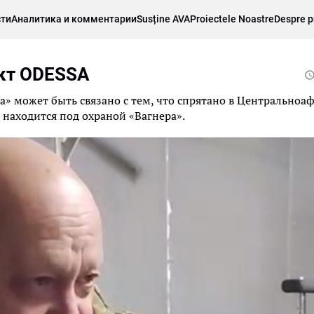
ти
Аналитика и комментарии
Susține AVA
Proiectele Noastre
Despre p
ект ODESSA
» может быть связано с тем, что спрятано в Центральноа
 находится под охраной «Вагнера».