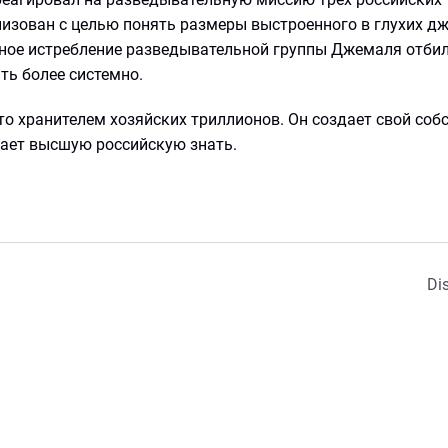
низован с целью понять размеры выстроенного в глухих д
ьное истребление разведывательной группы Джемаля отбил
ть более системно.
сто хранителем хозяйских триллионов. Он создает свой со
гает высшую российскую знать.
Dis