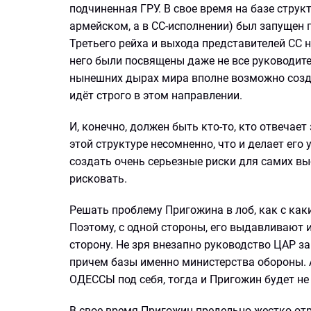
подчиненная ГРУ. В свое время на базе струк
армейском, а в СС-исполнении) был запущен
Третьего рейха и выхода представителей СС 
него были посвящены даже не все руководител
нынешних дырах мира вполне возможно создан
идёт строго в этом направлении.
И, конечно, должен быть кто-то, кто отвечает
этой структуре несомненно, что и делает его
создать очень серьезные риски для самих вы
рисковать.
Решать проблему Пригожина в лоб, как с каки
Поэтому, с одной стороны, его выдавливают и
сторону. Не зря внезапно руководство ЦАР з
причем базы именно министерства обороны. А
ОДЕССЫ под себя, тогда и Пригожин будет не 
В свое время Пригожин предельно жестко от