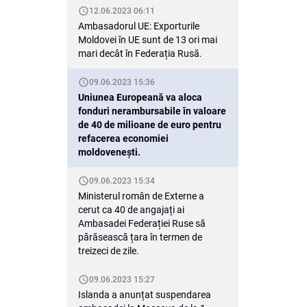
12.06.2023 06:11
Ambasadorul UE: Exporturile
Moldovei în UE sunt de 13 ori mai
mari decât în Federația Rusă.
09.06.2023 15:36
Uniunea Europeană va aloca
fonduri nerambursabile în valoare
de 40 de milioane de euro pentru
refacerea economiei
moldovenești.
09.06.2023 15:34
Ministerul român de Externe a
cerut ca 40 de angajați ai
Ambasadei Federației Ruse să
părăsească țara în termen de
treizeci de zile.
09.06.2023 15:27
Islanda a anunțat suspendarea