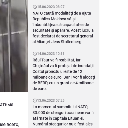
15.06.2023 08:27
NATO caută modalități de a ajuta
Republica Moldova să-și
îmbunătățească capacitatea de
securitate și apărare. Acest lucru a
fost declarat de secretarul general
al Alianței, Jens Stoltenberg.
14.06.2023 10:11
Râul Taur va fi reabilitat, iar
Chișinăul va fi protejat de inundații.
Costul proiectului este de 12
milioane de euro. Banii vor fi alocați
de BERD, cu un grant de 4 milioane
de euro.
13.06.2023 07:25
ратные
La momentul summitului NATO,
33.000 de steaguri ucrainene vor fi
atârnate în capitala Lituaniei.
ее всего,
Numărul steagurilor nu a fost ales