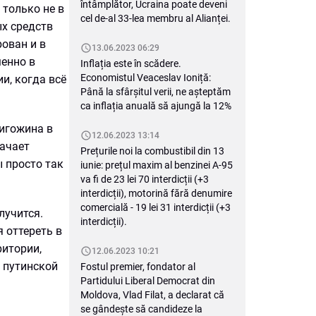
întâmplător, Ucraina poate deveni
 только не в
cel de-al 33-lea membru al Alianței.
х средств
рован и в
13.06.2023 06:29
менно в
Inflația este în scădere.
Economistul Veaceslav Ioniță:
и, когда всё
Până la sfârșitul verii, ne așteptăm
ca inflația anuală să ajungă la 12%
ригожина в
12.06.2023 13:14
начает
Prețurile noi la combustibil din 13
ы просто так
iunie: prețul maxim al benzinei A-95
va fi de 23 lei 70 interdicții (+3
interdicții), motorină fără denumire
comercială - 19 lei 31 interdicții (+3
лучится.
interdicții).
 оттереть в
ритории,
12.06.2023 10:21
 путинской
Fostul premier, fondator al
Partidului Liberal Democrat din
Moldova, Vlad Filat, a declarat că
se gândește să candideze la