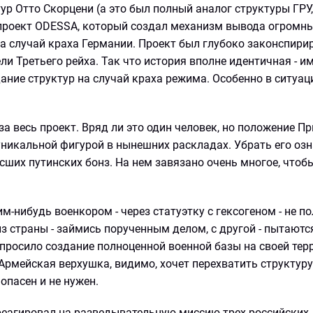
тур Отто Скорцени (а это был полный аналог структуры ГРУ,
 проект ODESSA, который создал механизм вывода огромны
на случай краха Германии. Проект был глубоко законспири
и Третьего рейха. Так что история вполне идентичная - и
ие структур на случай краха режима. Особенно в ситуаци
 за весь проект. Вряд ли это один человек, но положение П
 уникальной фигурой в нынешних раскладах. Убрать его оз
сших путинских бонз. На нем завязано очень многое, чтоб
м-нибудь военкором - через статуэтку с гексогеном - не по
з страны - займись порученным делом, с другой - пытаются
апросило создание полноценной военной базы на своей тер
рмейская верхушка, видимо, хочет перехватить структуру
опасен и не нужен.
реагировал на разведывательную миссию трех российских