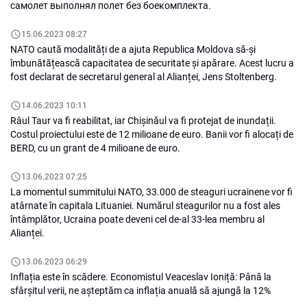
самолет выполнял полет без боекомплекта.
15.06.2023 08:27
NATO caută modalități de a ajuta Republica Moldova să-și
îmbunătățească capacitatea de securitate și apărare. Acest lucru a
fost declarat de secretarul general al Alianței, Jens Stoltenberg.
14.06.2023 10:11
Râul Taur va fi reabilitat, iar Chișinăul va fi protejat de inundații.
Costul proiectului este de 12 milioane de euro. Banii vor fi alocați de
BERD, cu un grant de 4 milioane de euro.
13.06.2023 07:25
La momentul summitului NATO, 33.000 de steaguri ucrainene vor fi
atârnate în capitala Lituaniei. Numărul steagurilor nu a fost ales
întâmplător, Ucraina poate deveni cel de-al 33-lea membru al
Alianței.
13.06.2023 06:29
Inflația este în scădere. Economistul Veaceslav Ioniță: Până la
sfârșitul verii, ne așteptăm ca inflația anuală să ajungă la 12%