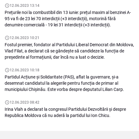
12.06.2023 13:14
Prețurile noi la combustibil din 13 iunie: prețul maxim al benzinei A-
95 va fi de 23 lei 70 interdicții (+3 interdicții), motorină fără
denumire comercială - 19 lei 31 interdicții (+3 interdicții).
12.06.2023 10:21
Fostul premier, fondator al Partidului Liberal Democrat din Moldova,
Vlad Filat, a declarat că se gândește să candideze la funcția de
președinte al formațiunii, dar încă nu a luat o decizie.
12.06.2023 10:18
Partidul Acțiune și Solidaritate (PAS), aflat la guvernare, și-a
desemnat candidatul la alegerile pentru funcția de primar al
municipiului Chișinău. Este vorba despre deputatul Lilian Carp.
12.06.2023 08:42
Irina Vlah a declarat la congresul Partidului Dezvoltării și despre
Republica Moldova că nu aderă la partidul lui Ion Chicu.