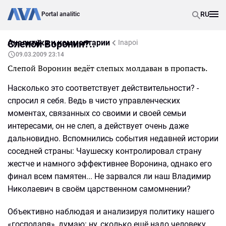
RU
Portal analitic
Аналитика и комментарии
Слепой Воронин?..
Inapoi
09.03.2009 23:14
Слепой Воронин ведёт слепых молдаван в пропасть.
Насколько это соответствует действительности? -
спросил я себя. Ведь в чисто управленческих
моментах, связанных со своими и своей семьи
интересами, он не слеп, а действует очень даже
дальновидно. Вспомнились события недавней истории
соседней страны: Чаушеску контролировал страну
жестче и намного эффективнее Воронина, однако его
финал всем памятен... Не зарвался ли наш Владимир
Николаевич в своём царственном самомнении?
Объективно наблюдая и анализируя политику нашего
«господаря», думаю: ну, сколько ещё надо человеку,