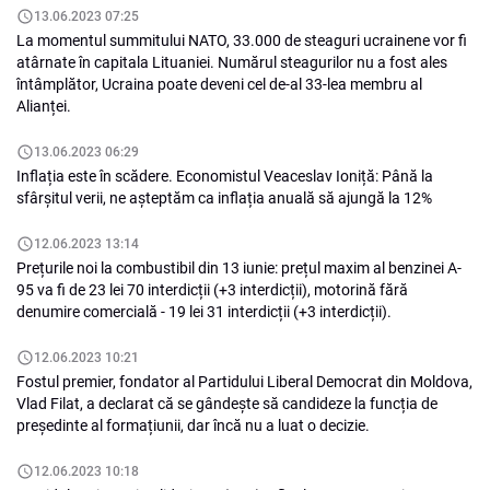
13.06.2023 07:25
La momentul summitului NATO, 33.000 de steaguri ucrainene vor fi
atârnate în capitala Lituaniei. Numărul steagurilor nu a fost ales
întâmplător, Ucraina poate deveni cel de-al 33-lea membru al
Alianței.
13.06.2023 06:29
Inflația este în scădere. Economistul Veaceslav Ioniță: Până la
sfârșitul verii, ne așteptăm ca inflația anuală să ajungă la 12%
12.06.2023 13:14
Prețurile noi la combustibil din 13 iunie: prețul maxim al benzinei A-
95 va fi de 23 lei 70 interdicții (+3 interdicții), motorină fără
denumire comercială - 19 lei 31 interdicții (+3 interdicții).
12.06.2023 10:21
Fostul premier, fondator al Partidului Liberal Democrat din Moldova,
Vlad Filat, a declarat că se gândește să candideze la funcția de
președinte al formațiunii, dar încă nu a luat o decizie.
12.06.2023 10:18