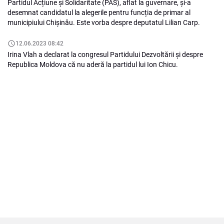
Partidul Acțiune și Solidaritate (PAS), aflat la guvernare, și-a
desemnat candidatul la alegerile pentru funcția de primar al
municipiului Chișinău. Este vorba despre deputatul Lilian Carp.
12.06.2023 08:42
Irina Vlah a declarat la congresul Partidului Dezvoltării și despre
Republica Moldova că nu aderă la partidul lui Ion Chicu.