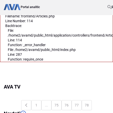
A PHP Error was encountered
Severity: Notice
Portal analitic
Message: Undefined offset: 0
Filename: frontend/Articles.php
Line Number: 114
Backtrace:
File:
/home2/avamd/public_html/application/controllers/frontend/Artic
Line: 114
Function: _error_handler
File: /home2/avamd/public_html/index.php
Line: 287
Function: require_once
AVA TV
1
...
75
76
77
78