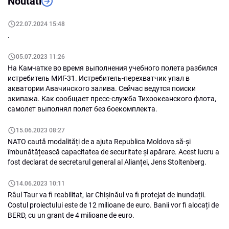
Noutati
22.07.2024 15:48
.
05.07.2023 11:26
На Камчатке во время выполнения учебного полета разбился
истребитель МИГ-31. Истребитель-перехватчик упал в
акватории Авачинского залива. Сейчас ведутся поиски
экипажа. Как сообщает пресс-служба Тихоокеанского флота,
самолет выполнял полет без боекомплекта.
15.06.2023 08:27
NATO caută modalități de a ajuta Republica Moldova să-și
îmbunătățească capacitatea de securitate și apărare. Acest lucru a
fost declarat de secretarul general al Alianței, Jens Stoltenberg.
14.06.2023 10:11
Râul Taur va fi reabilitat, iar Chișinăul va fi protejat de inundații.
Costul proiectului este de 12 milioane de euro. Banii vor fi alocați de
BERD, cu un grant de 4 milioane de euro.