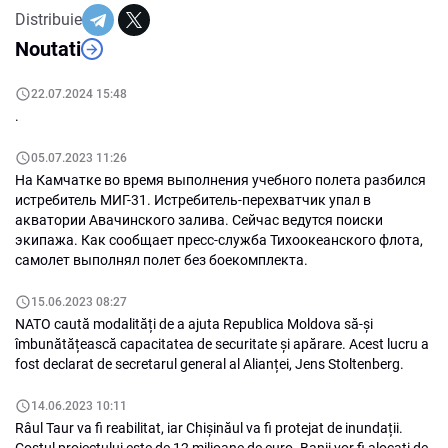
Distribuie
Noutati
22.07.2024 15:48
.
05.07.2023 11:26
На Камчатке во время выполнения учебного полета разбился
истребитель МИГ-31. Истребитель-перехватчик упал в
акватории Авачинского залива. Сейчас ведутся поиски
экипажа. Как сообщает пресс-служба Тихоокеанского флота,
самолет выполнял полет без боекомплекта.
15.06.2023 08:27
NATO caută modalități de a ajuta Republica Moldova să-și
îmbunătățească capacitatea de securitate și apărare. Acest lucru a
fost declarat de secretarul general al Alianței, Jens Stoltenberg.
14.06.2023 10:11
Râul Taur va fi reabilitat, iar Chișinăul va fi protejat de inundații.