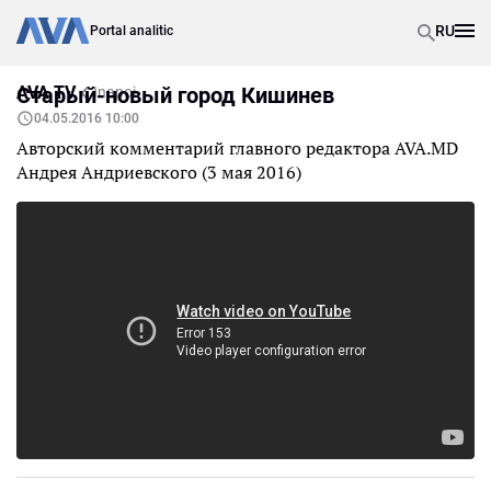
RU
Portal analitic
AVA TV
Старый-новый город Кишинев
Inapoi
04.05.2016 10:00
Авторский комментарий главного редактора AVA.MD
Андрея Андриевского (3 мая 2016)