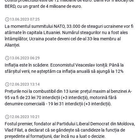
Costul proiectului este de 12 milioane de euro. Banii vor fi alocați de
BERD, cu un grant de 4 milioane de euro.
13.06.2023 07:25
La momentul summitului NATO, 33.000 de steaguri ucrainene vor fi
atârnate în capitala Lituaniei. Numărul steagurilor nu a fost ales
întâmplător, Ucraina poate deveni cel de-al 33-lea membru al
Alianței.
13.06.2023 06:29
Inflația este în scădere. Economistul Veaceslav Ioniță: Până la
sfârșitul verii, ne așteptăm ca inflația anuală să ajungă la 12%
12.06.2023 13:14
Prețurile noi la combustibil din 13 iunie: prețul maxim al benzinei A-
95 va fi de 23 lei 70 interdicții (+3 interdicții), motorină fără
denumire comercială - 19 lei 31 interdicții (+3 interdicții).
12.06.2023 10:21
Fostul premier, fondator al Partidului Liberal Democrat din Moldova,
Vlad Filat, a declarat că se gândește să candideze la funcția de
președinte al formațiunii, dar încă nu a luat o decizie.