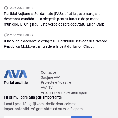
12.06.2023 10:18
Partidul Acțiune și Solidaritate (PAS), aflat la guvernare, și-a
desemnat candidatul la alegerile pentru funcția de primar al
municipiului Chișinău. Este vorba despre deputatul Lilian Carp.
12.06.2023 08:42
Irina Vlah a declarat la congresul Partidului Dezvoltării și despre
Republica Moldova că nu aderă la partidul lui Ion Chicu.
Contacte
Susține AVA
Proiectele Noastre
Portal analitic
AVA TV
Аналитика и комментарии
Fii primul care află știri importante
Lasă-l pe al tău și îți vom trimite doar cele mai
importante știri. Vă garantăm că nu există spam.