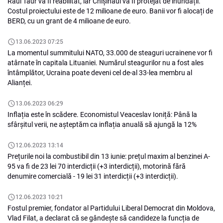
Râul Taur va fi reabilitat, iar Chișinăul va fi protejat de inundații.
Costul proiectului este de 12 milioane de euro. Banii vor fi alocați de
BERD, cu un grant de 4 milioane de euro.
13.06.2023 07:25
La momentul summitului NATO, 33.000 de steaguri ucrainene vor fi
atârnate în capitala Lituaniei. Numărul steagurilor nu a fost ales
întâmplător, Ucraina poate deveni cel de-al 33-lea membru al
Alianței.
13.06.2023 06:29
Inflația este în scădere. Economistul Veaceslav Ioniță: Până la
sfârșitul verii, ne așteptăm ca inflația anuală să ajungă la 12%
12.06.2023 13:14
Prețurile noi la combustibil din 13 iunie: prețul maxim al benzinei A-
95 va fi de 23 lei 70 interdicții (+3 interdicții), motorină fără
denumire comercială - 19 lei 31 interdicții (+3 interdicții).
12.06.2023 10:21
Fostul premier, fondator al Partidului Liberal Democrat din Moldova,
Vlad Filat, a declarat că se gândește să candideze la funcția de