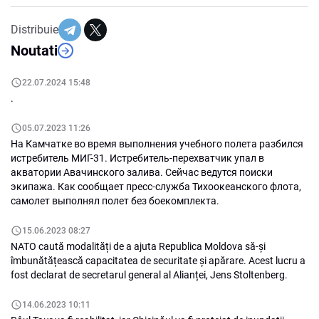
Distribuie
Noutati
22.07.2024 15:48
.
05.07.2023 11:26
На Камчатке во время выполнения учебного полета разбился
истребитель МИГ-31. Истребитель-перехватчик упал в
акватории Авачинского залива. Сейчас ведутся поиски
экипажа. Как сообщает пресс-служба Тихоокеанского флота,
самолет выполнял полет без боекомплекта.
15.06.2023 08:27
NATO caută modalități de a ajuta Republica Moldova să-și
îmbunătățească capacitatea de securitate și apărare. Acest lucru a
fost declarat de secretarul general al Alianței, Jens Stoltenberg.
14.06.2023 10:11