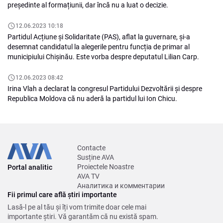
președinte al formațiunii, dar încă nu a luat o decizie.
12.06.2023 10:18
Partidul Acțiune și Solidaritate (PAS), aflat la guvernare, și-a
desemnat candidatul la alegerile pentru funcția de primar al
municipiului Chișinău. Este vorba despre deputatul Lilian Carp.
12.06.2023 08:42
Irina Vlah a declarat la congresul Partidului Dezvoltării și despre
Republica Moldova că nu aderă la partidul lui Ion Chicu.
Contacte
Susține AVA
Proiectele Noastre
Portal analitic
AVA TV
Аналитика и комментарии
Fii primul care află știri importante
Lasă-l pe al tău și îți vom trimite doar cele mai
importante știri. Vă garantăm că nu există spam.