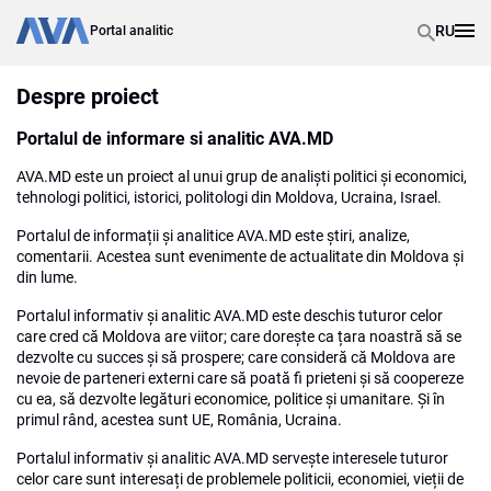
RU
Portal analitic
Despre proiect
Portalul de informare si analitic AVA.MD
AVA.MD este un proiect al unui grup de analiști politici și economici,
tehnologi politici, istorici, politologi din Moldova, Ucraina, Israel.
Portalul de informații și analitice AVA.MD este știri, analize,
comentarii. Acestea sunt evenimente de actualitate din Moldova și
din lume.
Portalul informativ și analitic AVA.MD este deschis tuturor celor
care cred că Moldova are viitor; care dorește ca țara noastră să se
dezvolte cu succes și să prospere; care consideră că Moldova are
nevoie de parteneri externi care să poată fi prieteni și să coopereze
cu ea, să dezvolte legături economice, politice și umanitare. Și în
primul rând, acestea sunt UE, România, Ucraina.
Portalul informativ și analitic AVA.MD servește interesele tuturor
celor care sunt interesați de problemele politicii, economiei, vieții de