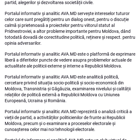
partid, alegerilor și dezvoltarea societății civile.
Portalul informativ și analitic AVA.MD servește intereselor tuturor
celor care sunt pregătiți pentru un dialog onest, pentru o discuție
calmă și prietenoasă a proiectelor pentru viitorul statut al
Pridnestroviei, a altor probleme importante pentru Moldova, dând
totodată dovadă de corectitudine politică, reținere și respect. pentru
opinia adversarilor.
Portalul informativ și analitic AVA.MD este o platformă de exprimare
liberă a diferitelor puncte de vedere asupra problemelor actuale de
actualitate ale politicii externe și interne a Republicii Moldova.
Portalul informativ și analitic AVA.MD este analitică politică,
cercetare privind situația socio-politică și socio-economică din
Moldova, Transnistria și Găgăuzia, examinarea nivelului și calității
relațiilor de politică externă a Republicii Moldova cu Uniunea
Europeană, Ucraina și România.
Portalul informativ și analitic AVA.MD reprezintă o analiză critică a
vieții de partid, a activităților politicienilor de frunte ai Republicii
Moldova, precum și o examinare a proceselor electorale și
cunoașterea celor mai noi tehnologii electorale.