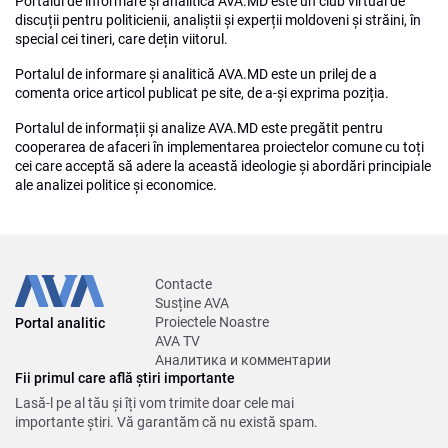
Portalul de informare și analitică AVA.MD este un club virtual de
discuții pentru politicienii, analiștii și experții moldoveni și străini, în
special cei tineri, care dețin viitorul.
Portalul de informare și analitică AVA.MD este un prilej de a
comenta orice articol publicat pe site, de a-și exprima poziția.
Portalul de informații și analize AVA.MD este pregătit pentru
cooperarea de afaceri în implementarea proiectelor comune cu toți
cei care acceptă să adere la această ideologie și abordări principiale
ale analizei politice și economice.
Contacte
Susține AVA
Proiectele Noastre
Portal analitic
AVA TV
Аналитика и комментарии
Fii primul care află știri importante
Lasă-l pe al tău și îți vom trimite doar cele mai
importante știri. Vă garantăm că nu există spam.