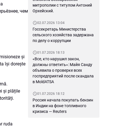
ла
митрополии с титулом Антоний
ерьёзнее, чем
Орхейский.
02.07.2026 13:04
Госсекретарь Министерства
сельского хозяйства задержана
по делу о коррупции
01.07.2026 18:13
emisioneze și
«Все, кто нарушил закон,
ta își dorește
должны ответить»: Майя Санду
объявила о проверке всех
госпредприятий после скандала
в MoldATSA
rnă.
 și plățile
01.07.2026 18:12
orități.
Россия начала покупать бензин
в Индии на фоне топливного
кризиса — Reuters
ar ruda