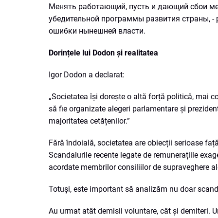
Менять работающий, пусть и дающий сбои ме
убедительной программы развития страны, - 
ошибки нынешней власти.
Dorințele lui Dodon și realitatea
Igor Dodon a declarat:
„Societatea își dorește o altă forță politică, mai
să fie organizate alegeri parlamentare și prezidenți
majoritatea cetățenilor.”
Fără îndoială, societatea are obiecții serioase față
Scandalurile recente legate de remunerațiile exager
acordate membrilor consiliilor de supraveghere ale 
Totuși, este important să analizăm nu doar scandalu
Au urmat atât demisii voluntare, cât și demiteri. U