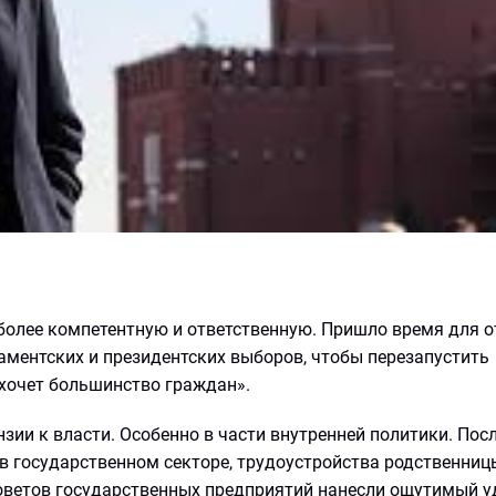
более компетентную и ответственную. Пришло время для о
аментских и президентских выборов, чтобы перезапустить
 хочет большинство граждан».
нзии к власти. Особенно в части внутренней политики. Пос
в государственном секторе, трудоустройства родственниц
оветов государственных предприятий нанесли ощутимый у