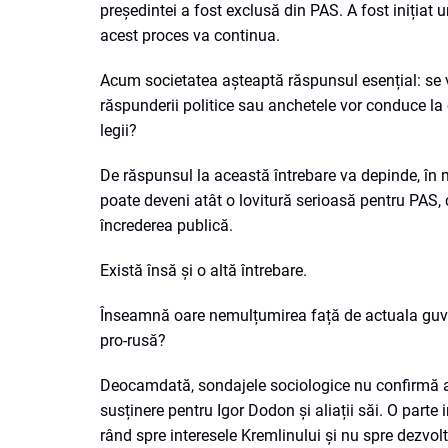
președintei a fost exclusă din PAS. A fost inițiat un
acest proces va continua.
Acum societatea așteaptă răspunsul esențial: se v
răspunderii politice sau anchetele vor conduce la c
legii?
De răspunsul la această întrebare va depinde, în 
poate deveni atât o lovitură serioasă pentru PAS, c
încrederea publică.
Există însă și o altă întrebare.
Înseamnă oare nemulțumirea față de actuala guver
pro-rusă?
Deocamdată, sondajele sociologice nu confirmă a
susținere pentru Igor Dodon și aliații săi. O parte 
rând spre interesele Kremlinului și nu spre dezvo