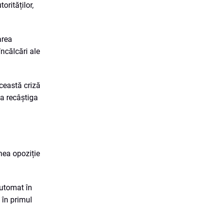
orităților,
area
încălcări ale
ceastă criză
 a recâștiga
hea opoziție
utomat în
i în primul