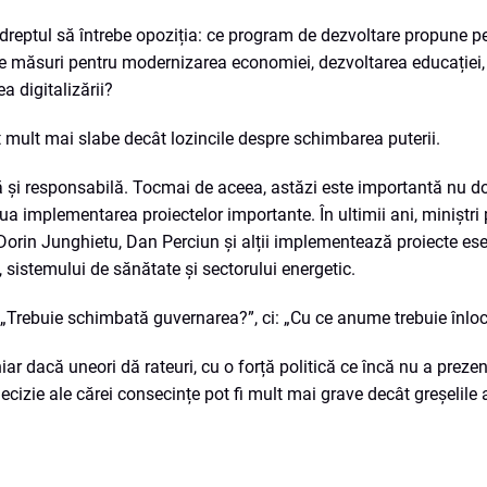
e dreptul să întrebe opoziția: ce program de dezvoltare propune p
e măsuri pentru modernizarea economiei, dezvoltarea educației,
a digitalizării?
 mult mai slabe decât lozincile despre schimbarea puterii.
ă și responsabilă. Tocmai de aceea, astăzi este importantă nu d
nua implementarea proiectelor importante. În ultimii ani, miniștr
orin Junghietu, Dan Perciun și alții implementează proiecte ese
 sistemului de sănătate și sectorului energetic.
: „Trebuie schimbată guvernarea?”, ci: „Cu ce anume trebuie înlo
r dacă uneori dă rateuri, cu o forță politică ce încă nu a preze
ecizie ale cărei consecințe pot fi mult mai grave decât greșelile 