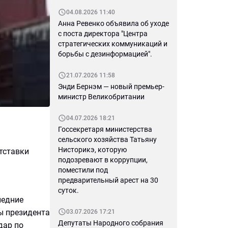
04.08.2026 11:40
Анна Ревенко объявила об уходе
с поста директора "Центра
стратегических коммуникаций и
борьбы с дезинформацией".
21.07.2026 11:58
Энди Бернэм — новый премьер-
министр Великобритании
04.07.2026 18:21
Госсекретаря министерства
сельского хозяйства Татьяну
Нисторикэ, которую
тставки
подозревают в коррупции,
поместили под
предварительный арест на 30
суток.
ледние
ы президента
03.07.2026 17:21
Депутаты Народного собрания
дар по