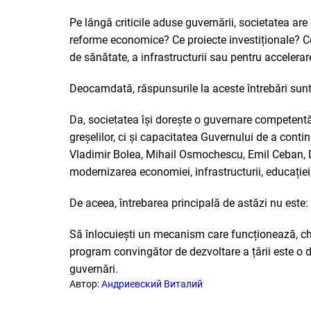
Pe lângă criticile aduse guvernării, societatea ar
reforme economice? Ce proiecte investiționale? C
de sănătate, a infrastructurii sau pentru accelerare
Deocamdată, răspunsurile la aceste întrebări sunt
Da, societatea își dorește o guvernare competent
greșelilor, ci și capacitatea Guvernului de a conti
Vladimir Bolea, Mihail Osmochescu, Emil Ceban, D
modernizarea economiei, infrastructurii, educației,
De aceea, întrebarea principală de astăzi nu este
Să înlocuiești un mecanism care funcționează, chia
program convingător de dezvoltare a țării este o d
guvernări.
Автор:
Андриевский Виталий