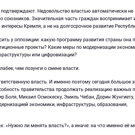
е подтверждают. Недовольство властью автоматически не
го союзников. Значительная часть граждан воспринимает 
 интересы Кремля, а не на долгосрочное развитие Республ
сить у оппозиции: какую программу развития страны она 
тиционные проекты? Какие меры по модернизации эконом
нфраструктуры или цифровизации?
лабее, чем лозунги о смене власти.
тветственную власть. И именно поэтому сегодня большое 
особность правительства продолжать реализацию важных п
р Боля, Михаил Осмокеску, Эмиль Чебан, Дорин Жунгиету,
одернизацией экономики, инфраструктуры, образования,
к: «Нужно ли менять власть?», а иначе: на что именно её 