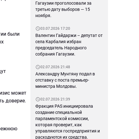
Гагаузии проголосовали за
третью дату выборов — 15
ноября.
03.07.2026 17:20
тии были
Валентин Гайдаржи – депутат от
ых
села Карбалия избран
председатель Народного
собрания Гагаузии.
02.07.2026 21:48
дут
Александру Мунтяну подал в
отставку с поста премьер-
министра Молдовы.
ризис может
02.07.2026 21:39
ть доверие.
Фракция PAS инициировала
создание специальной
парламентской комиссии,
которая проверит, как
прежнюю
управляются госпредприятия и
расходуются их средства.