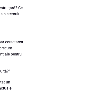
entru țară? Ce
 a sistemului
oar corectarea
i precum
nțiale pentru
cuită?”
ntat un
actualei