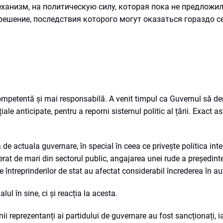
ханизм, на политическую силу, которая пока не предложи
решение, последствия которого могут оказаться гораздо с
 competentă și mai responsabilă. A venit timpul ca Guvernul să d
ale anticipate, pentru a reporni sistemul politic al țării. Exact as
 de actuala guvernare, în special în ceea ce privește politica inte
at de mari din sectorul public, angajarea unei rude a președintei
întreprinderilor de stat au afectat considerabil încrederea în aut
l în sine, ci și reacția la acesta.
nii reprezentanți ai partidului de guvernare au fost sancționați, i