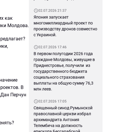
02.07.2026 21:37
Япония запускает
их как
многомиллиардный проект по
ики Молдова.
производству дронов совместно
с Украиной.
предлагает?
ики,
02.07.2026 17:46
В первом полугодии 2026 года
граждане Молдовы, живущие в
Приднестровье, получили из
государственного бюджета
социального страхования
значение
выплаты на общую сумму 76,3
роектов. В
млн леев.
 Дан Перчун
02.07.2026 17:05
Священный синод Румынской
православной церкви избрал
архимандрита Антония
менять?
Телембича на должность
епископа Бессарабской