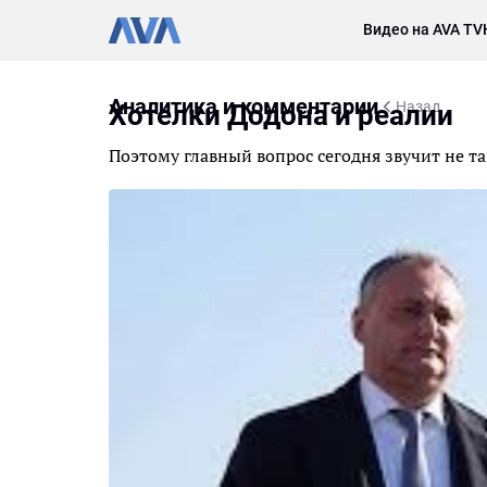
Видео на AVA TV
Аналитика и комментарии
Назад
Хотелки Додона и реалии
Поэтому главный вопрос сегодня звучит не та