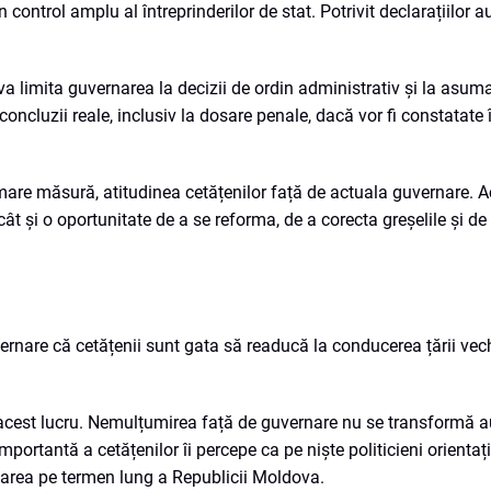
 control amplu al întreprinderilor de stat. Potrivit declarațiilor aut
a limita guvernarea la decizii de ordin administrativ și la asum
oncluzii reale, inclusiv la dosare penale, dacă vor fi constatate 
mare măsură, atitudinea cetățenilor față de actuala guvernare. A
ât și o oportunitate de a se reforma, de a corecta greșelile și de
nare că cetățenii sunt gata să readucă la conducerea țării vec
cest lucru. Nemulțumirea față de guvernare nu se transformă a
importantă a cetățenilor îi percepe ca pe niște politicieni orientaț
ltarea pe termen lung a Republicii Moldova.