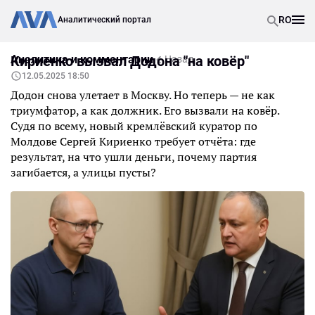
RO
Аналитический портал
Аналитика и комментарии
Кириенко вызвал Додона "на ковёр"
Назад
12.05.2025 18:50
Додон снова улетает в Москву. Но теперь — не как
триумфатор, а как должник. Его вызвали на ковёр.
Судя по всему, новый кремлёвский куратор по
Молдове Сергей Кириенко требует отчёта: где
результат, на что ушли деньги, почему партия
загибается, а улицы пусты?