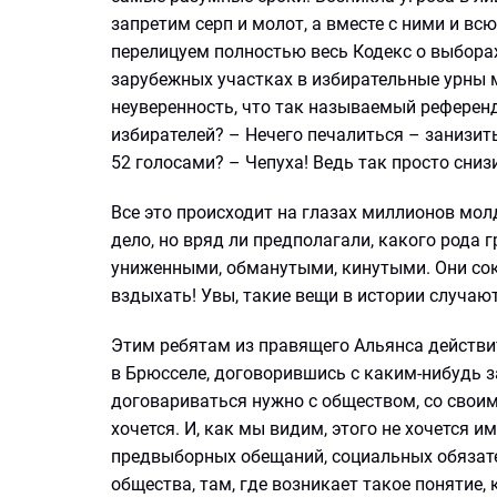
запретим серп и молот, а вместе с ними и всю
перелицуем полностью весь Кодекс о выборах
зарубежных участках в избирательные урны м
неуверенность, что так называемый референ
избирателей? – Нечего печалиться – занизит
52 голосами? – Чепуха! Ведь так просто сни
Все это происходит на глазах миллионов молд
дело, но вряд ли предполагали, какого рода 
униженными, обманутыми, кинутыми. Они сокр
вздыхать! Увы, такие вещи в истории случаю
Этим ребятам из правящего Альянса действит
в Брюсселе, договорившись с каким-нибудь 
договариваться нужно с обществом, со своим 
хочется. И, как мы видим, этого не хочется 
предвыборных обещаний, социальных обязател
общества, там, где возникает такое понятие, 