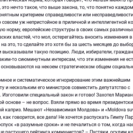
 это нечто такое, что выше закона, то, что понятно каждо
 понятным критерием справедливости или несправедливост
то совсем уж непристойное в приличной и интеллигентной к
ую норму, европейские структуры в своих самых различны
ких властей, что мол, остерегайтесь вносить изменения в
на это, то сделайте это хотя бы за шесть месяцев до выбор
ни высказывали такую позицию. Люди, избиратели, гражда
каким-то сиюминутным интересам, что эти изменения не ес
 а основываются на некоем стратегическом общем социальн
омное и систематическое игнорирование этим важнейшим
у и нескольким его министров совместить депутатство с
 Изготовили специальный закон и готово! Захотел Мариан
й основе – не вопрос. Взяли прямо во время президентски
ый каприз. Мешают «Независимая Молдова» и «Moldova su
, как говорится, все дела! Не хочется распускать Гимпу П
пуск «в разумные сроки» и не печалиться о том, когда на
це растущего рейтинга коммунистов? – Пустяки, осудим к