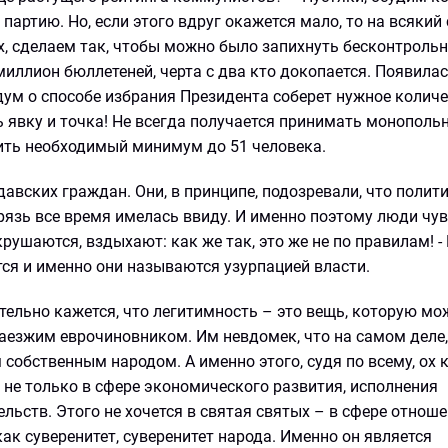
 партию. Но, если этого вдруг окажется мало, то на всякий
, сделаем так, чтобы можно было запихнуть бесконтрольн
иллион бюллетеней, черта с два кто докопается. Появила
дум о способе избрания Президента соберет нужное колич
ь явку и точка! Не всегда получается принимать монопол
зить необходимый минимум до 51 человека.
авских граждан. Они, в принципе, подозревали, что полит
грязь все время имелась ввиду. И именно поэтому люди чу
ушаются, вздыхают: как же так, это же не по правилам! -
тся и именно они называются узурпацией власти.
ельно кажется, что легитимность – это вещь, которую мо
заезжим еврочиновником. Им невдомек, что на самом деле,
собственным народом. А именно этого, судя по всему, ох к
им не только в сфере экономического развития, исполнения
ьств. Этого не хочется в святая святых – в сфере отноше
как суверенитет, суверенитет народа. Именно он является