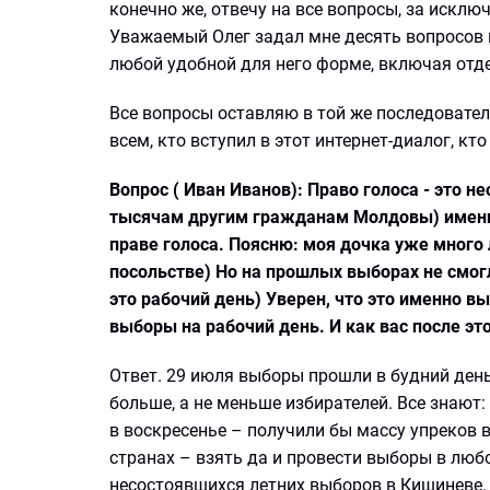
конечно же, отвечу на все вопросы, за исклю
Уважаемый Олег задал мне десять вопросов н
любой удобной для него форме, включая отд
Все вопросы оставляю в той же последовател
всем, кто вступил в этот интернет-диалог, к
Вопрос ( Иван Иванов): Право голоса - это 
тысячам другим гражданам Молдовы) именн
праве голоса. Поясню: моя дочка уже много 
посольстве) Но на прошлых выборах не смог
это рабочий день) Уверен, что это именно в
выборы на рабочий день. И как вас после эт
Ответ. 29 июля выборы прошли в будний ден
больше, а не меньше избирателей. Все знают
в воскресенье – получили бы массу упреков в
странах – взять да и провести выборы в люб
несостоявшихся летних выборов в Кишиневе.