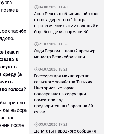
бурга.
04.08.2026 11:40
 позже в
Анна Ревенко объявила об уходе
с поста директора "Центра
стратегических коммуникаций и
шое спасибо
борьбы с дезинформацией".
лдове.
21.07.2026 11:58
Энди Бернэм — новый премьер-
е (как и
министр Великобритании
азала в
осует в
04.07.2026 18:21
 среду (а
Госсекретаря министерства
начить
сельского хозяйства Татьяну
Нисторикэ, которую
аво голоса?
подозревают в коррупции,
поместили под
тобы пришло
предварительный арест на 30
ли бы выборы
суток.
ейских
ения после
03.07.2026 17:21
Депутаты Народного собрания