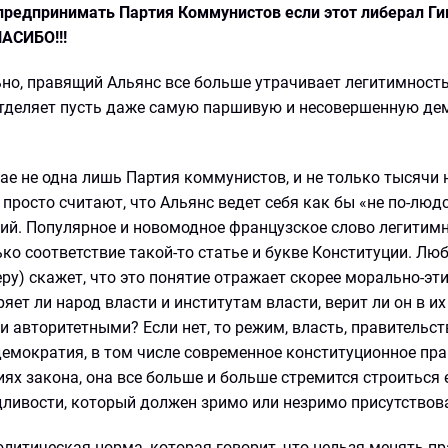
т предпринимать Партия Коммунистов если этот либерал Г
ПАСИБО!!!
ьно, правящий Альянс все больше утрачивает легитимность
 отделяет пусть даже самую паршивую и несовершенную де
ае не одна лишь Партия коммунистов, и не только тысячи
просто считают, что Альянс ведет себя как бы «не по-людс
ций. Популярное и новомодное французское слово легитимн
лько соответствие такой-то статье и букве Конституции. Лю
у) скажет, что это понятие отражает скорее морально-эт
яет ли народ власти и институтам власти, верит ли он в и
авторитетными? Если нет, то режим, власть, правительст
емократия, в том числе современное конституционное пра
ях закона, она все больше и больше стремится строиться 
едливости, который должен зримо или незримо присутствова
олитическая норма, которая говорит, что нельзя менять п