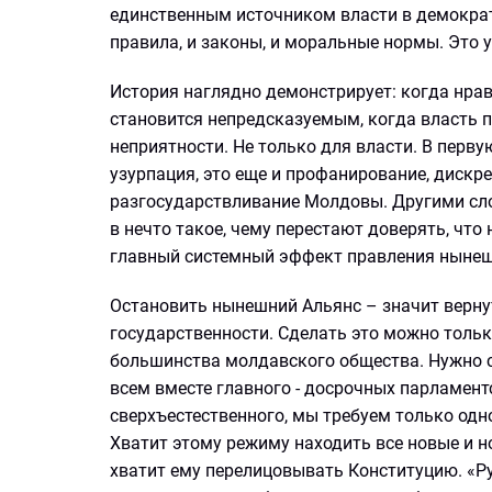
единственным источником власти в демократи
правила, и законы, и моральные нормы. Это у
История наглядно демонстрирует: когда нрав
становится непредсказуемым, когда власть 
неприятности. Не только для власти. В перву
узурпация, это еще и профанирование, дискре
разгосударствливание Молдовы. Другими сло
в нечто такое, чему перестают доверять, что
главный системный эффект правления нынеш
Остановить нынешний Альянс – значит вернут
государственности. Сделать это можно толь
большинства молдавского общества. Нужно с
всем вместе главного - досрочных парламент
сверхъестественного, мы требуем только одн
Хватит этому режиму находить все новые и н
хватит ему перелицовывать Конституцию. «Ру