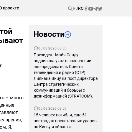
О проекте
RU
RO
этой
Новости
зывают
05.08.2026 08:59
Президент Майя Санду
подписала указ о назначении
т
экс-председатель Совета
телевидения и радио (СТР)
Лилиана Вицу на пост директора
Центра стратегических
коммуникаций и борьбы с
дезинформацией (STRATCOM).
то – много.
ценные
05.08.2026 08:59
ставляют
15 человек погибли, еще 51
ку зрения,
пострадал после ночных ударов
м. Я,
по Киеву и области.