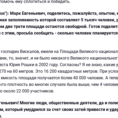
помочь ему сплотиться и победить.
us"): Марк Евгеньевич, поделитесь, пожалуйста, опытом, 
ая заполняемость которой составляет 5 тысяч человек, 
том две трети площади остаются свободной. Готов поделит
с этим, просьба сообщить - сколько человек планируется
й господин Вискалов, ежели на Площади Великого национа
ек, то, значит, и не было никакого Великого национальног
ста Юрия Рошки в 2002 году. Согласны? Я не знаю, какие у
270 на 60 метров. Это 16 200 квадратных метров. При усло
емкость площади получается более 40 000 человек. А тепе
что плотность во многих случаях была выше, чем 4 челове
о около 22 000 участников.
вгеньевич! Многие люди, общественные деятели, да и пол
, который умудрился за счет своих затей привести и уде
.