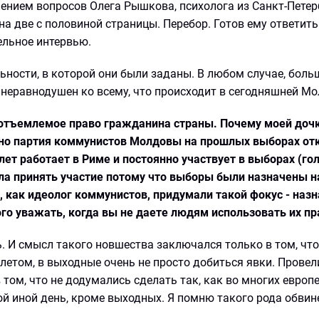
чением вопросов Олега Рышкова, психолога из Санкт-Петер
а две с половиной страницы. Перебор. Готов ему ответить
ельное интервью.
ьности, в которой они были заданы. В любом случае, боль
то неравнодушен ко всему, что происходит в сегодняшней Мо
неотъемлемое право гражданина страны. Почему моей дочк
о партия коммунистов Молдовы на прошлых выборах отк
лет работает в Риме и постоянно участвует в выборах (гол
ла принять участие потому что выборы были назначены на
ы, как идеолог коммунистов, придумали такой фокус - наз
ого уважать, когда вы не даете людям использовать их пр
ь. И смысл такого новшества заключался только в том, ч
: летом, в выходные очень не просто добиться явки. Прове
 том, что не додумались сделать так, как во многих европ
ой иной день, кроме выходных. Я помню такого рода обвин