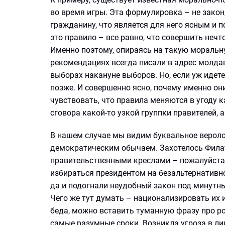
во время игры. Эта формулировка – не закон,
гражданину, что является для него ясным и
это правило – все равно, что совершить неч
Именно поэтому, опираясь на такую моральн
рекомендациях всегда писали в адрес молдавс
выборах накануне выборов. Но, если уж идете 
позже. И совершенно ясно, почему именно о
чувствовать, что правила меняются в угоду 
сговора какой-то узкой группки правителей,
В нашем случае мы видим буквальное верол
демократическим обычаем. Захотелось Филат
правительственными креслами – пожалуйста.
избираться президентом на безальтернативно
да и подогнали неудобный закон под минутн
Чего же тут думать – национализировать их и
беда, можно вставить туманную фразу про рос
самые разумные сроки. Возникла угроза в ли