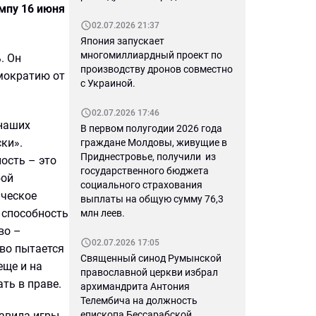
импу 16 июня
02.07.2026 21:37
Япония запускает
многомиллиардный проект по
. Он
производству дронов совместно
мократию от
с Украиной.
02.07.2026 17:46
 наших
В первом полугодии 2026 года
ки».
граждане Молдовы, живущие в
Приднестровье, получили из
ость – это
государственного бюджета
бой
социального страхования
ическое
выплаты на общую сумму 76,3
х способность
млн леев.
во –
02.07.2026 17:05
во пытается
Священный синод Румынской
еще и на
православной церкви избрал
ть в праве.
архимандрита Антония
Телембича на должность
равила игры
епископа Бессарабской