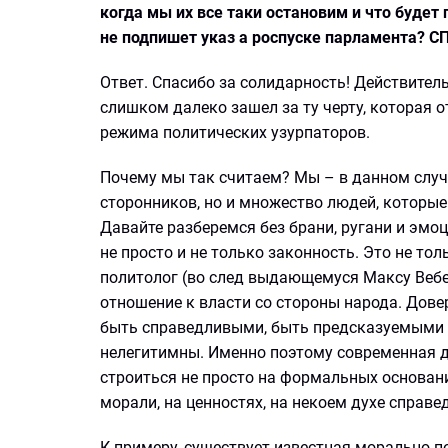
когда мы их все таки остановим и что буде
не подпишет указ а роспуске парламента? С
Ответ. Спасибо за солидарность! Действител
слишком далеко зашел за ту черту, которая
режима политических узурпаторов.
Почему мы так считаем? Мы – в данном случ
сторонников, но и множество людей, которые 
Давайте разберемся без брани, ругани и эмо
не просто и не только законность. Это не то
политолог (во след выдающемуся Максу Вебер
отношение к власти со стороны народа. Довер
быть справедливыми, быть предсказуемыми и 
нелегитимны. Именно поэтому современная д
строиться не просто на формальных основани
морали, на ценностях, на некоем духе справ
К примеру, существует известная морально-п