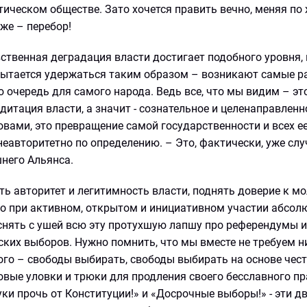
ческом обществе. Зато хочется править вечно, меняя по 
же – перебор!
ственная деградация власти достигает подобного уровня,
пытается удержаться таким образом – возникают самые 
ю очередь для самого народа. Ведь все, что мы видим – эт
дитация власти, а значит - сознательное и целенаправленн
вами, это превращение самой государственности и всех ее
 неавторитетно по определению. – Это, фактически, уже слу
него Альянса.
ь авторитет и легитимность власти, поднять доверие к м
ко при активном, открытом и инициативном участии абсол
нять с ушей всю эту протухшую лапшу про референдумы и
ских выборов. Нужно помнить, что мы вместе не требуем н
ого – свободы выбирать, свободы выбирать на основе чес
овые уловки и трюки для продления своего бесславного пр
ки прочь от Конституции!» и «Досрочные выборы!» - эти д