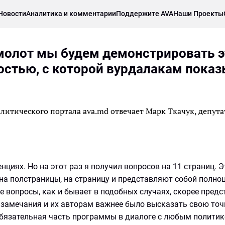
Новости
Аналитика и комментарии
Поддержите AVA
Наши Проекты
 молот мы будем демонстрировать 
остью, с которой вурдалакам пока
итического портала ava.md отвечает Марк Ткачук, депута
нциях. Но на этот раз я получил вопросов на 11 страниц. Э
на полстраницы, на страницу и представляют собой полно
 вопросы, как и бывает в подобных случаях, скорее пред
 замечания и их авторам важнее было высказать свою точ
обязательная часть программы в диалоге с любым политико