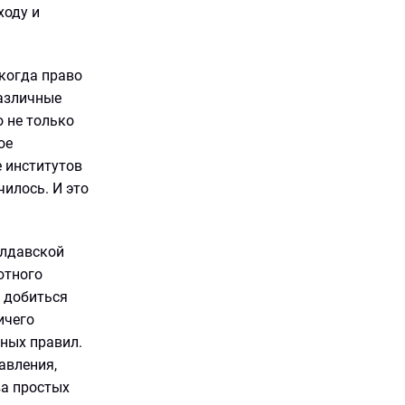
ходу и
 когда право
различные
о не только
ое
 институтов
чилось. И это
олдавской
ютного
 добиться
ичего
тных правил.
авления,
ва простых