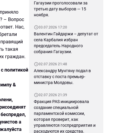
Гагаузии проголосовали за
третью дату выборов — 15
 приняло
ноября.
о? – Вопрос
твет. Нас,
03.07.2026 17:20
обретали
Валентин Гайдаржи – депутат от
села Карбалия избран
й правящий
председатель Народного
ть такая
собрания Гагаузии.
их граждан.
02.07.2026 21:48
 с политикой
Александру Мунтяну подал в
отставку с поста премьер-
министра Молдовы.
гимпу &
02.07.2026 21:39
олени,
Фракция PAS инициировала
присоединят
создание специальной
парламентской комиссии,
 беспредел,
которая проверит, как
унистов а
управляются госпредприятия и
ожалуйста
расходуются их средства.