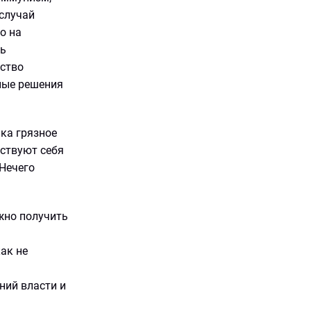
 случай
о на
сь
ество
ьные решения
ика грязное
вствуют себя
 Нечего
жно получить
ак не
ний власти и