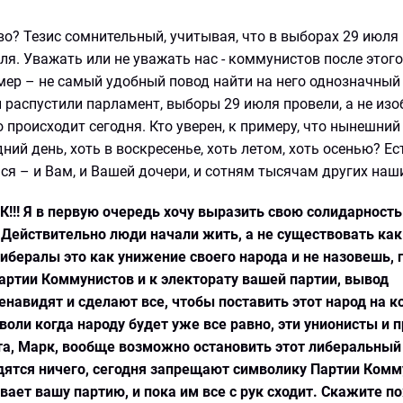
во? Тезис сомнительный, учитывая, что в выборах 29 июля
еля. Уважать или не уважать нас - коммунистов после этог
ер – не самый удобный повод найти на него однозначный о
ы распустили парламент, выборы 29 июля провели, а не из
о происходит сегодня. Кто уверен, к примеру, что нынешни
ний день, хоть в воскресенье, хоть летом, хоть осенью? Ес
ся – и Вам, и Вашей дочери, и сотням тысячам других наш
РК!!! Я в первую очередь хочу выразить свою солидарность
 Действительно люди начали жить, а не существовать как
ибералы это как унижение своего народа и не назовешь, 
артии Коммунистов и к электорату вашей партии, вывод
енавидят и сделают все, чтобы поставить этот народ на к
воли когда народу будет уже все равно, эти унионисты и 
та, Марк, вообще возможно остановить этот либеральный
дятся ничего, сегодня запрещают символику Партии Комм
ает вашу партию, и пока им все с рук сходит. Скажите п