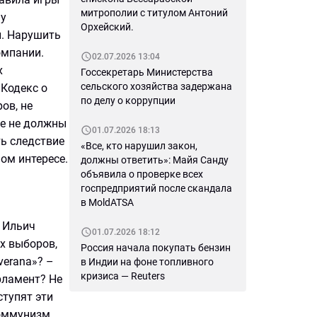
митрополии с титулом Антоний
му
Орхейский.
и. Нарушить
омпании.
02.07.2026 13:04
х
Госсекретарь Министерства
сельского хозяйства задержана
 Кодекс о
по делу о коррупции
ов, не
не не должны
01.07.2026 18:13
ть следствие
«Все, кто нарушил закон,
ом интересе.
должны ответить»: Майя Санду
объявила о проверке всех
госпредприятий после скандала
в MoldATSA
 Ильич
01.07.2026 18:12
х выборов,
Россия начала покупать бензин
verana»? –
в Индии на фоне топливного
кризиса — Reuters
арламент? Не
ступят эти
оммунизм,