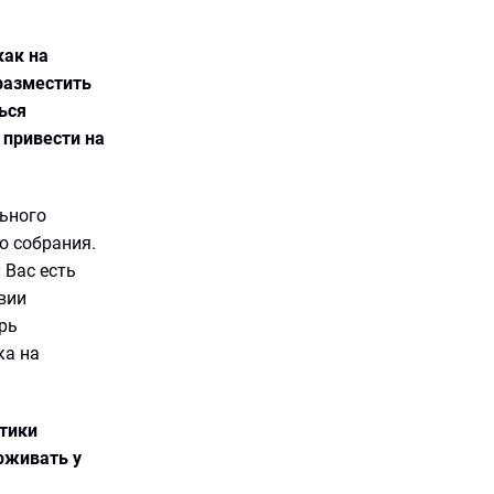
как на
разместить
ься
 привести на
льного
о собрания.
 Вас есть
вии
рь
ка на
итики
рживать у