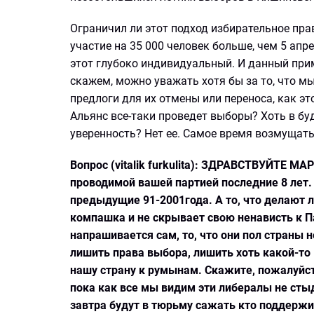
Ограничил ли этот подход избирательное пра
участие на 35 000 человек больше, чем 5 апр
этот глубоко индивидуальный. И данный прим
скажем, можно уважать хотя бы за то, что м
предлоги для их отмены или переноса, как эт
Альянс все-таки проведет выборы? Хоть в буд
уверенность? Нет ее. Самое время возмущать
Вопрос (vitalik furkulita): ЗДРАВСТВУЙТЕ МА
проводимой вашей партией последние 8 лет.
предыдущие 91-2001года. А то, что делают л
компашка и не скрывает свою ненависть к П
напрашивается сам, то, что они пол страны н
лишить права выбора, лишить хоть какой-то 
нашу страну к румынам. Скажите, пожалуйс
пока как все мы видим эти либералы не сты
завтра будут в тюрьму сажать кто поддержив