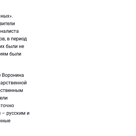
чных».
вители
оналиста
в, в период
их были не
лиям были
е Воронина
дарственной
арственным
ели
аточно
 – русским и
енные