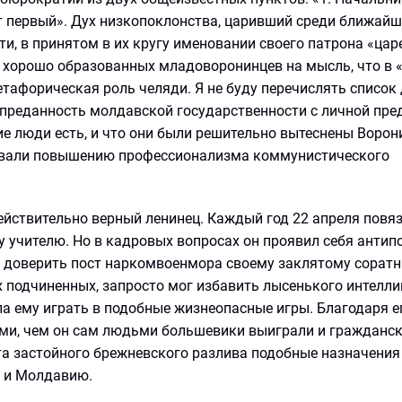
нкт первый». Дух низкопоклонства, царивший среди ближай
и, в принятом в их кругу именовании своего патрона «цар
е хорошо образованных младоворонинцев на мысль, что в 
тафорическая роль челяди. Я не буду перечислять список
преданность молдавской государственности с личной пр
ие люди есть, и что они были решительно вытеснены Воро
твовали повышению профессионализма коммунистического
ействительно верный ленинец. Каждый год 22 апреля повя
 учителю. Но в кадровых вопросах он проявил себя антип
я доверить пост наркомвоенмора своему заклятому соратн
 подчиненных, запросто мог избавить лысенького интелли
а ему играть в подобные жизнеопасные игры. Благодаря е
ими, чем он сам людьми большевики выиграли и гражданск
та застойного брежневского разлива подобные назначени
 и Молдавию.