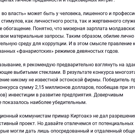
во власть» может быть у человека, лишенного и професси
н стимулов, как личностного роста, так и жертвенного служ
е обогащение. Понятно, что мизерная зарплата молдавски
свои материальные запросы. Таким образом, обилие личн
ельную среду для коррупции. И в этом смысле правление
анных «фанариотских» режимов девяностых годов.
казывание, я рекомендую предварительно взглянуть на зд
ияющее выбитыми стеклами. В результате конкурса многоэ
дение никому не известной эстонской фирмы. Победитель п
онкурса сумму 2,15 миллионов долларов, пообещав при э
ов) инвестиции в развитие предприятия. Доверчивым
 показалось наиболее убедительным.
зиционный коммунистам примар Киртоакэ не дал разрешени
ктивный проект. Но давайте отвлечемся от потенциальных
торые могли дать лишь опосредованный и отдаленный общ