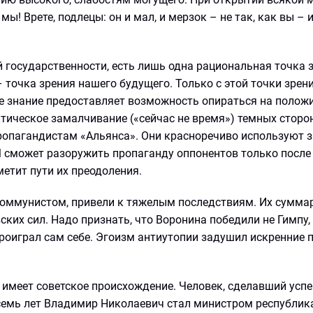
мы! Врете, подлецы: он и мал, и мерзок – не так, как вы – и
 государственности, есть лишь одна рациональная точка 
точка зрения нашего будущего. Только с этой точки зрен
е знание предоставляет возможность опираться на полож
ктическое замалчивание («сейчас не время») темных сторо
ропагандистам «Альянса». Они красноречиво используют 
 сможет разоружить пропаганду оппонентов только после 
етит пути их преодоления.
коммунистом, привели к тяжелым последствиям. Их сумм
ких сил. Надо признать, что Воронина победили не Гимпу,
проиграл сам себе. Эгоизм антиутопии задушил искренние
, имеет советское происхождение. Человек, сделавший ус
 семь лет Владимир Николаевич стал министром республик