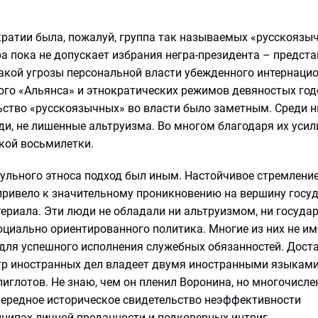
атии была, пожалуй, группа так называемых «русскоязы
 пока не допускает избрания негра-президента – предста
акой угрозы персональной власти убежденного интернаци
кого «Альянса» и этнократических режимов девяностых годо
ство «русскоязычных» во власти было заметным. Среди н
и, не лишенные альтруизма. Во многом благодаря их уси
кой восьмилетки.
ульного этноса подход был иным. Настойчивое стремлени
привело к значительному проникновению на вершину госу
териала. Эти люди не обладали ни альтруизмом, ни госуд
иально ориентированного политика. Многие из них не им
для успешного исполнения служебных обязанностей. Дост
тр иностранных дел владеет двумя иностранными языками
иглотов. Не знаю, чем он пленил Воронина, но многочисл
ередное историческое свидетельство неэффективности
нципах личной преданности и подковерных интриг.