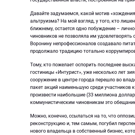
Давайте задумаемся, какой мотив «хождения 
альтруизма? На мой взгляд, у того, кто лише
ближнему, остается одно побуждение – лично
чиновников не позволяла им удовлетворять 
Воронину непрофессионалов создавало питат
продолжало традицию тотально коррумпиров
Тому, кто пожелает оспорить последнее выс
гостиницы «Интурист», уже несколько лет з
сооружение в центре города перешло во вла
пакет акций наименьшую среди участников к
произвести наибольшие (33 миллиона доллар
коммунистическим чиновникам это обещание
Можно, конечно, ссылаться на то, что оппо
реконструкцию и, тем самым, погубил перспе
нового владельца в собственный бизнес, ко