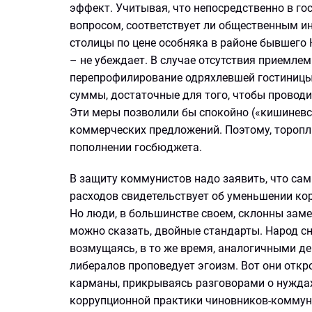
эффект. Учитывая, что непосредственно в г
вопросом, соответствует ли общественным и
столицы по цене особняка в районе бывшего 
– не убеждает. В случае отсутствия приемл
перепрофилирование одряхлевшей гостиницы 
суммы, достаточные для того, чтобы провод
Эти меры позволили бы спокойно («кишиневс
коммерческих предложений. Поэтому, торопл
пополнении госбюджета.
В защиту коммунистов надо заявить, что са
расходов свидетельствует об уменьшении ко
Но люди, в большинстве своем, склонны заме
можно сказать, двойные стандарты. Народ сн
возмущаясь, в то же время, аналогичными де
либералов проповедует эгоизм. Вот они отк
карманы, прикрываясь разговорами о нужда
коррупционной практики чиновников-коммун