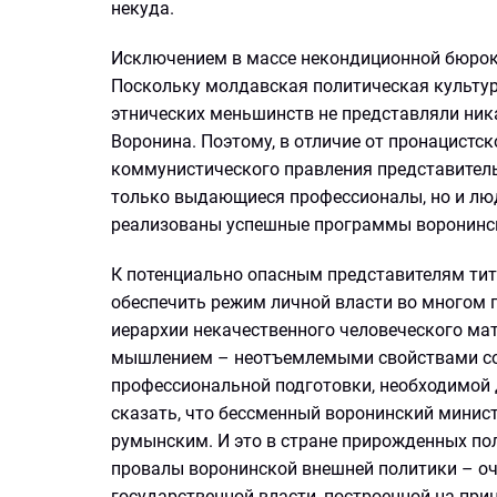
некуда.
Исключением в массе некондиционной бюрокр
Поскольку молдавская политическая культура
этнических меньшинств не представляли ник
Воронина. Поэтому, в отличие от пронацистс
коммунистического правления представитель
только выдающиеся профессионалы, но и люд
реализованы успешные программы воронинс
К потенциально опасным представителям тит
обеспечить режим личной власти во многом 
иерархии некачественного человеческого ма
мышлением – неотъемлемыми свойствами соц
профессиональной подготовки, необходимой 
сказать, что бессменный воронинский минис
румынским. И это в стране прирожденных пол
провалы воронинской внешней политики – оч
государственной власти, построенной на при