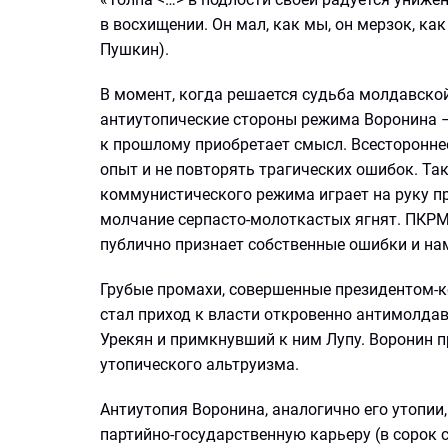
в восхищении. Он мал, как мы, он мерзок, как 
Пушкин).
В момент, когда решается судьба молдавской
антиутопические стороны режима Воронина – 
к прошлому приобретает смысл. Всесторонне
опыт и не повторять трагических ошибок. Та
коммунистического режима играет на руку п
молчание серпасто-молоткастых ягнят. ПКРМ
публично признает собственные ошибки и нам
Грубые промахи, совершенные президентом-
стал приход к власти откровенно антимолдавс
Урекян и примкнувший к ним Лупу. Воронин 
утопического альтруизма.
Антиутопия Воронина, аналогично его утопии
партийно-государственную карьеру (в сорок