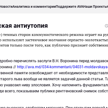
Новости
Аналитика и комментарии
Поддержите AVA
Наши Проекты
ская антиутопия
») темных сторон коммунистического режима играет на ру
о используют застенчивое молчание серпасто-молоткастых
тов только после того, как публично признает собствен
робно перечислять заслуги В.Н. Воронина перед молдавс
ронина //
http://ava.md/034-kommentarii/04031-moldavskaya-
ственной памяти освобождает от необходимости представл
старого льва вообще не является задачей данной статьи. Т
о унавозил ниву злословия. Хочу напомнить фундамента
жде всего, показываем публике рентгеновский снимок собс
нию высокого, слабостям могущего. При открытии всякой м