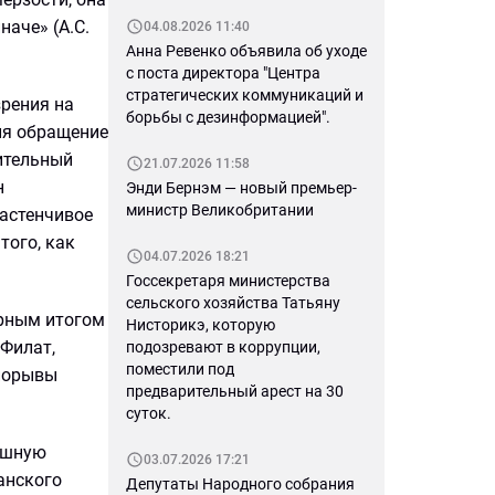
наче» (А.С.
04.08.2026 11:40
Анна Ревенко объявила об уходе
с поста директора "Центра
стратегических коммуникаций и
зрения на
борьбы с дезинформацией".
ия обращение
ительный
21.07.2026 11:58
н
Энди Бернэм — новый премьер-
министр Великобритании
застенчивое
того, как
04.07.2026 18:21
Госсекретаря министерства
сельского хозяйства Татьяну
арным итогом
Нисторикэ, которую
 Филат,
подозревают в коррупции,
поместили под
 порывы
предварительный арест на 30
суток.
пешную
03.07.2026 17:21
анского
Депутаты Народного собрания