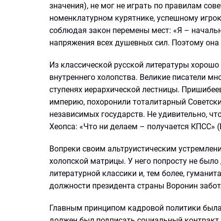
значения), не мог не играть по правилам сов
номенклатурном курятнике, успешному игрок
соблюдая закон перемены мест: «Я – начальни
напряжения всех душевных сил. Поэтому он
Из классической русской литературы хорошо 
внутреннего холопства. Великие писатели мн
ступенях иерархической лестницы. Пришибе
империю, похоронили тоталитарный Советски
независимых государств. Не удивительно, ч
Хеопса: «Что ни делаем – получается КПСС» 
Вопреки своим альтруистическим устремлени
холопской матрицы. У него попросту не было 
литературной классики и, тем более, гуманита
должности президента страны Воронин забот
Главным принципом кадровой политики была
должен был подписать социальный контракт 