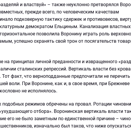
азделяй и властвуй» – также неуклонно претворялся Вор
овместных, прежде всего, по человеческим качествам
нало подковерную тактику сдержек и противовесов, вирт
нклатурным демократом Ельциным. Канализация властных
горизонтальное позволила Воронину играть роль верховно
амым, успешно охранять свой трон от посягательств това
ые на принципах личной преданности и извращенного «раз
аличии сталинских репрессий. Вертикаль власти без кров
. Тот факт, что верноподданные предпочитали не перечить
ей воли. При Воронине, как и, в свое время, при Брежневе
кословно не исполнялось.
 подобных режимов обречены на провал. Ротации чиновни
«ухудшающего отбора». Воронинская вертикаль власти та
вие его не было заметным по единственной причине – чин
шественников, изначально был таков, что ниже опускатьс