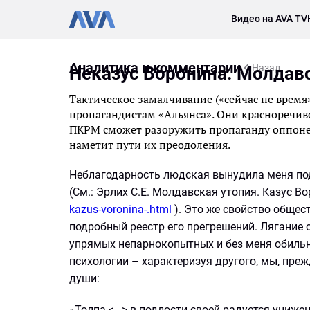
Видео на AVA TV
Аналитика и комментарии
Назад
Неказус Воронина. Молдав
Тактическое замалчивание («сейчас не время
пропагандистам «Альянса». Они красноречив
ПКРМ сможет разоружить пропаганду оппонен
наметит пути их преодоления.
Неблагодарность людская вынудила меня под
(См.: Эрлих С.Е. Молдавская утопия. Казус Во
kazus-voronina-.html
). Это же свойство обще
подробный реестр его прегрешений. Лягание 
упрямых непарнокопытных и без меня обильн
психологии – характеризуя другого, мы, пре
души:
«Толпа <…> в подлости своей радуется униже