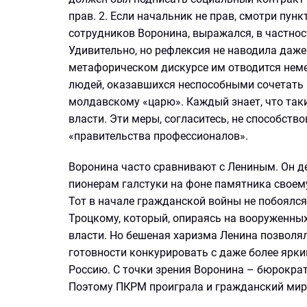
прав. 2. Если начальник не прав, смотри пу
сотрудников Воронина, выражался, в частност
Удивительно, но рефлексия не наводила даж
метафорическом дискурсе им отводится неме
людей, оказавшихся неспособными сочетать 
молдавскому «царю». Каждый знает, что так
власти. Эти меры, согласитесь, не способс
«правительства профессионалов».
Воронина часто сравнивают с Лениным. Он д
пионерам галстуки на фоне памятника своему
Тот в начале гражданской войны не побоялс
Троцкому, который, опираясь на вооруженных
власти. Но бешеная харизма Ленина позволял
готовности конкурировать с даже более ярк
Россию. С точки зрения Воронина – бюрокра
Поэтому ПКРМ проиграла и гражданский мир