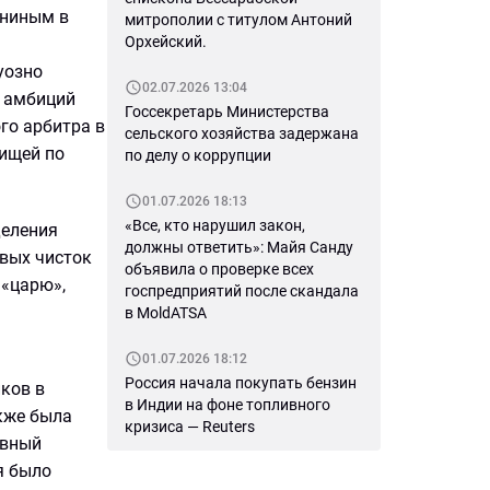
ониным в
митрополии с титулом Антоний
Орхейский.
уозно
02.07.2026 13:04
 амбиций
Госсекретарь Министерства
го арбитра в
сельского хозяйства задержана
рищей по
по делу о коррупции
01.07.2026 18:13
«Все, кто нарушил закон,
деления
должны ответить»: Майя Санду
авых чисток
объявила о проверке всех
 «царю»,
госпредприятий после скандала
в MoldATSA
01.07.2026 18:12
Россия начала покупать бензин
ков в
в Индии на фоне топливного
кже была
кризиса — Reuters
овный
я было