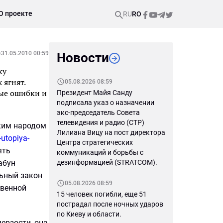
О проекте
RU
RO
31.05.2010 00:59
Новости
ку
 ягнят.
05.08.2026 08:59
ные ошибки и
Президент Майя Санду
подписала указ о назначении
экс-председатель Совета
телевидения и радио (СТР)
ким народом
Лилиана Вицу на пост директора
utopiya-
Центра стратегических
ять
коммуникаций и борьбы с
абун
дезинформацией (STRATCOM).
льный закон
05.08.2026 08:59
твенной
15 человек погибли, еще 51
пострадал после ночных ударов
по Киеву и области.
ерзости, она