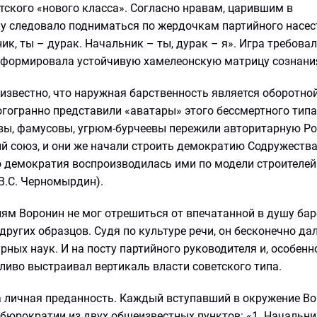
етского «нового класса». Согласно нравам, царившим в
у следовало подниматься по жердочкам партийного насест
к, ты – дурак. Начальник – ты, дурак – я». Игра требова
а формировала устойчивую хамелеонскую матрицу сознани
известно, что наружная барственность является оборотно
огогранно представили «аватары» этого бессмертного типа
евы, фамусовы, угрюм-бурчеевы пережили авторитарную Р
й союз, и они же начали строить демократию Содружеств
то демократия воспроизводилась ими по модели строителе
(В.С. Черномырдин).
ям Воронин не мог отрешиться от впечатанной в душу бар
других образцов. Судя по культуре речи, он бесконечно да
рных наук. И на посту партийного руководителя и, особенно
ливо выстраивал вертикаль власти советского типа.
 личная преданность. Каждый вступавший в окружение В
бюрократии из двух общеизвестных пунктов: «1. Начальни