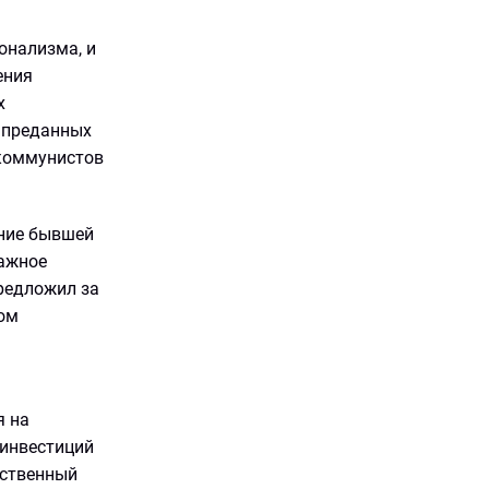
онализма, и
ения
х
о преданных
 коммунистов
ание бывшей
тажное
редложил за
том
я на
 инвестиций
ественный