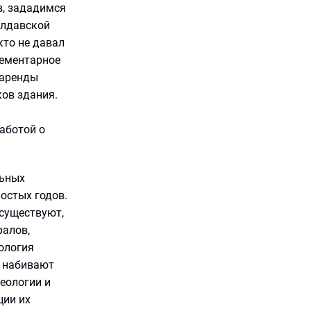
в, зададимся
олдавской
кто не давал
лементарное
 аренды
ов здания.
аботой о
льных
остых годов.
 существуют,
ралов,
ология
ы набивают
еологии и
ции их