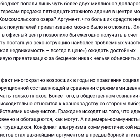
осбюджет попали лишь чуть более двух миллионов долларо
нтересам продажа пятнадцатиэтажного здания в центре м
Комсомольского озера? Аргумент, что больших средств ни
емых покупателей приватизацию можно было и отложить. Э
в офисный центр позволило бы ежегодно получать в счет
ить поэтапную реконструкцию наиболее проблемных участк
кая недвижимость – всегда в цене») ожидать достойных
ивую приватизацию за бесценок никак нельзя объяснить з
м факт многократно возросших в годы их правления социа
ррупционной составляющей в сравнении с режимами девян
чать только плохое. Более того, в общественном сознании
исходительно относится к казнокрадству со стороны либе
йствиями коммунистов. Граждане исходят из того, что иде
ровенно и обогащаются, как могут. А лицемеры-коммунист
х трудящихся. Конфликт альтруизма коммунистической ид
истов стал важнейшим аргументом в предвыборной агита