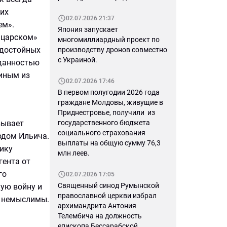
ших
02.07.2026 21:37
ем».
Япония запускает
«царском»
многомиллиардный проект по
 достойных
производству дронов совместно
с Украиной.
еданностью
ниным из
02.07.2026 17:46
В первом полугодии 2026 года
граждане Молдовы, живущие в
Приднестровье, получили из
зывает
государственного бюджета
социального страхования
одом Ильича.
выплаты на общую сумму 76,3
ику
млн леев.
гента от
го
02.07.2026 17:05
Священный синод Румынской
ую войну и
православной церкви избрал
я немыслимы.
архимандрита Антония
Телембича на должность
епископа Бессарабской