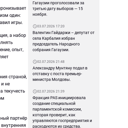
Гагаузии проголосовали за
 пронизывает
третью дату выборов — 15
ноября.
изм один:
авил игры.
03.07.2026 17:20
Валентин Гайдаржи – депутат от
ция, а набор
села Карбалия избран
олнять
председатель Народного
ение, опыт,
собрания Гагаузии.
ляет
02.07.2026 21:48
Александру Мунтяну подал в
отставку с поста премьер-
ния страной,
министра Молдовы.
 и не
а текучесть
02.07.2026 21:39
ом
Фракция PAS инициировала
создание специальной
парламентской комиссии,
которая проверит, как
ьный партнёр
управляются госпредприятия и
: внутренняя
расходуются их средства.