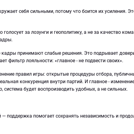
окружает себя сильными, потому что боится их усиления. Эт
 голосует за лозунги и геополитику, а не за качество ком
кадры.
е кадры принимают слабые решения. Это подрывает довер
ает фильтр лояльности: «главное - не подвести своих».
менение правил игры: открытые процедуры отбора, публич
еальная конкуренция внутри партий. И главное - изменени
о, система будет воспроизводить удобных, а не сильных.
 — поддержка помогает сохранять независимость и прод