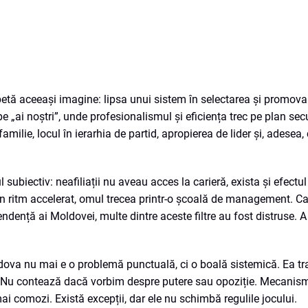
petă aceeași imagine: lipsa unui sistem în selectarea și promova
pe „ai noștri”, unde profesionalismul și eficiența trec pe plan sec
 familie, locul în ierarhia de partid, apropierea de lider și, ades
ubiectiv: neafiliații nu aveau acces la carieră, exista și efectul 
și în ritm accelerat, omul trecea printr-o școală de management. Ca
dență ai Moldovei, multe dintre aceste filtre au fost distruse. A
dova nu mai e o problemă punctuală, ci o boală sistemică. Ea t
id. Nu contează dacă vorbim despre putere sau opoziție. Mecanism
ai comozi. Există excepții, dar ele nu schimbă regulile jocului.