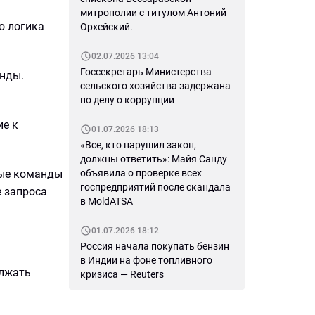
митрополии с титулом Антоний
о логика
Орхейский.
02.07.2026 13:04
Госсекретарь Министерства
анды.
сельского хозяйства задержана
по делу о коррупции
ие к
01.07.2026 18:13
«Все, кто нарушил закон,
должны ответить»: Майя Санду
ные команды
объявила о проверке всех
госпредприятий после скандала
е запроса
в MoldATSA
01.07.2026 18:12
Россия начала покупать бензин
в Индии на фоне топливного
олжать
кризиса — Reuters