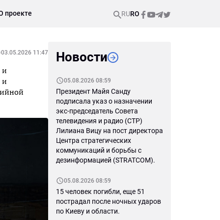
О проекте
RU
RO
03.05.2026 11:47
Новости
 и
 и
05.08.2026 08:59
тийной
Президент Майя Санду
подписала указ о назначении
экс-председатель Совета
телевидения и радио (СТР)
Лилиана Вицу на пост директора
Центра стратегических
коммуникаций и борьбы с
дезинформацией (STRATCOM).
05.08.2026 08:59
15 человек погибли, еще 51
пострадал после ночных ударов
по Киеву и области.