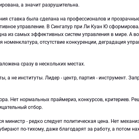
ирована, а значит разрушительна.
ония ставка была сделана на профессионалов и прозрачны
ктивное управление. В Сингапур при Ли Куан Ю сформирова
 одна из самых эффективных систем управления в мире. А в
я номенклатура, отсутствие конкуренции, деградация упр
аложена сразу в нескольких местах.
ы, а не институты. Лидер - центр, партия - инструмент. Зап
бора. Нет нормальных праймериз, конкурсов, критериев. Р
ицательный отбор.
ся министр - редко следует политическая цена. Нет механи
ирают по-тихому, даже благодарят за работу, а потом на