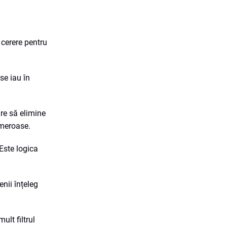
ă cerere pentru
 se iau în
are să elimine
numeroase.
 Este logica
enii înțeleg
ult filtrul