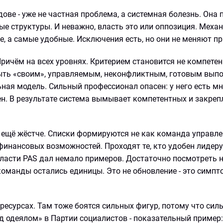
ове - уже не частная проблема, а системная болезнь. Она
ые структуры. И неважно, власть это или оппозиция. Механ
, а самые удобные. Исключения есть, но они не меняют пр
ричём на всех уровнях. Критерием становится не компетен
ыть «своим», управляемым, неконфликтным, готовым вып
ная модель. Сильный профессионал опасен: у него есть мн
сен. В результате система вымывает компетентных и закреп
 ещё жёстче. Списки формируются не как команда управле
финансовых возможностей. Проходят те, кто удобен лидеру
власти PAS дал немало примеров. Достаточно посмотреть н
команды остались единицы. Это не обновление - это симпт
в ресурсах. Там тоже боятся сильных фигур, потому что сил
д одеялом» в Партии социалистов - показательный пример