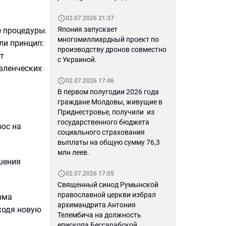
02.07.2026 21:37
Япония запускает
е процедуры.
многомиллиардный проект по
ли принцип:
производству дронов совместно
от
с Украиной.
авленческих
02.07.2026 17:46
В первом полугодии 2026 года
граждане Молдовы, живущие в
Приднестровье, получили из
государственного бюджета
рос на
социального страхования
выплаты на общую сумму 76,3
млн леев.
ешения
02.07.2026 17:05
Священный синод Румынской
православной церкви избрал
зма
архимандрита Антония
ходя новую
Телембича на должность
епископа Бессарабской