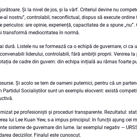
orătoare. Și la nivel de jos, și la vârf. Criteriul devine nu compet
de-al nostru”, controlabil, neconflictual, dispus să execute ordine f
e periculos: are opinie, experiență, capacitatea de a spune „nu”. 
și transformă mediocritatea în normă.
 mai dură. Listele nu se formează ca o echipă de guvernare, ci ca 
i convenabili liderului, controlabili, fără ambiții proprii. Venirea l
rotația de cadre din guvern: din echipa inițială au rămas foarte pu
resurse. Și acolo se tem de oameni puternici, pentru că un parten
Partidul Socialiștilor sunt un exemplu elocvent: există competiț
uctivă.
izat pe profesioniști și proceduri transparente. Rezultatul: stat 
rea lui Lee Kuan Yew, s-a impus principiul: în funcții ajung cei m
iente sisteme de guvernare din lume. Iar exemplul negativ — URSS
area deciziilor. Finalul este cunoscut.