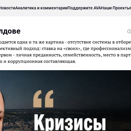
Новости
Аналитика и комментарии
Поддержите AVA
Наши Проекты
лдове
ается одна и та же картина - отсутствие системы в отборе
ъективный подход: ставка на «своих», где профессионализм
ервом - личная преданность, семейственность, место в пар
ко и коррупционная составляющая.