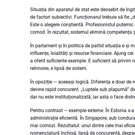
Situația din aparatul de stat este deosebit de îngrij
de factori subiectivi. Funcționarul trebuie să fie „
Este o alegere conștientă. Profesionistul puternic 
comod. În rezultat, sistemul elimină competența 
În parlament și în politica de partid situația e și
influențe, loialități și resurse financiare. Ajung ce
a oferit suficiente exemple. E suficient să privim 
reînnoire, e lipsă de sistem.
În opoziție — aceeași logică. Diferența e doar de 
devine rapid concurent. „Luptele sub plapumă” din 
dar nu este instituționalizată, iar asta o face distr
Pentru contrast — exemple externe. În Estonia s-a m
administrație eficientă. În Singapore, sub conduce
mai comozi. Rezultatul: unul dintre cele mai efic
nomenclatură închisă, lipsă de concurență, degrad