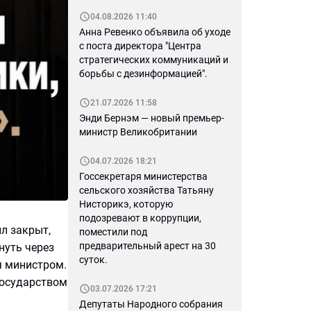
04.08.2026 11:40
Анна Ревенко объявила об уходе
с поста директора "Центра
стратегических коммуникаций и
борьбы с дезинформацией".
21.07.2026 11:58
Энди Бернэм — новый премьер-
министр Великобритании
04.07.2026 18:21
Госсекретаря министерства
сельского хозяйства Татьяну
Нисторикэ, которую
подозревают в коррупции,
л закрыт,
поместили под
предварительный арест на 30
нуть через
суток.
я министром.
государством
03.07.2026 17:21
Депутаты Народного собрания