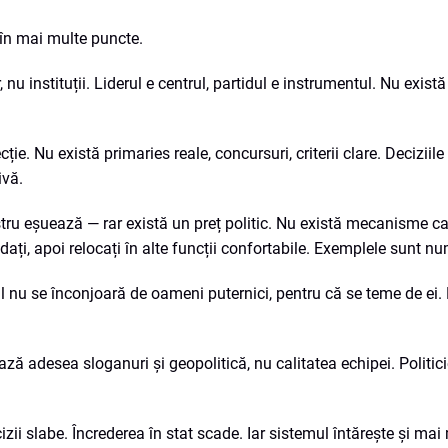
în mai multe puncte.
 nu instituții. Liderul e centrul, partidul e instrumentul. Nu exist
ie. Nu există primaries reale, concursuri, criterii clare. Deciziile
ivă.
istru eșuează — rar există un preț politic. Nu există mecanisme c
ăudați, apoi relocați în alte funcții confortabile. Exemplele sunt 
rul nu se înconjoară de oameni puternici, pentru că se teme de ei.
ază adesea sloganuri și geopolitică, nu calitatea echipei. Politici
zii slabe. Încrederea în stat scade. Iar sistemul întărește și mai m