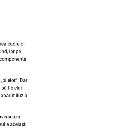
rea cadrelor.
und, iar pe
ea, componenta
„pilelor”. Dar
 să fie clar —
 apărut iluzia
raversează
ul e același: