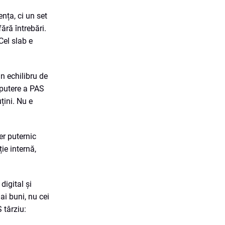
ența, ci un set
ără întrebări.
Cel slab e
un echilibru de
a putere a PAS
țini. Nu e
er puternic
ie internă,
digital și
ai buni, nu cei
 târziu: