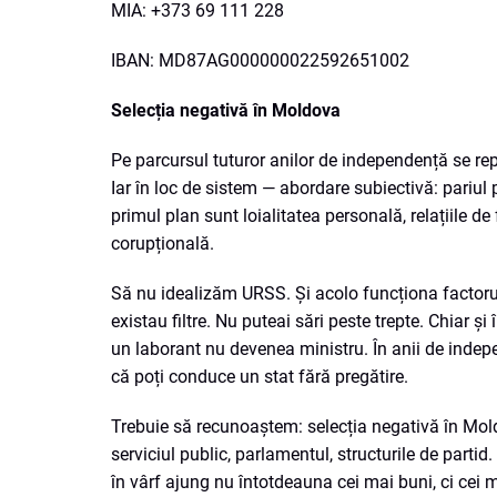
MIA: +373 69 111 228
IBAN: MD87AG000000022592651002
Selecția negativă în Moldova
Pe parcursul tuturor anilor de independență se re
Iar în loc de sistem — abordare subiectivă: pariul 
primul plan sunt loialitatea personală, relațiile de
corupțională.
Să nu idealizăm URSS. Și acolo funcționa factorul s
existau filtre. Nu puteai sări peste trepte. Chiar 
un laborant nu devenea ministru. În anii de indepen
că poți conduce un stat fără pregătire.
Trebuie să recunoaștem: selecția negativă în Mol
serviciul public, parlamentul, structurile de part
în vârf ajung nu întotdeauna cei mai buni, ci cei m