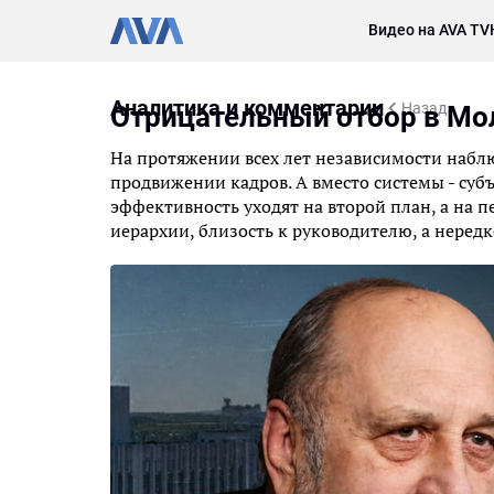
Видео на AVA TV
Аналитика и комментарии
Назад
Отрицательный отбор в Мо
На протяжении всех лет независимости наблюд
продвижении кадров. А вместо системы - суб
эффективность уходят на второй план, а на п
иерархии, близость к руководителю, а неред