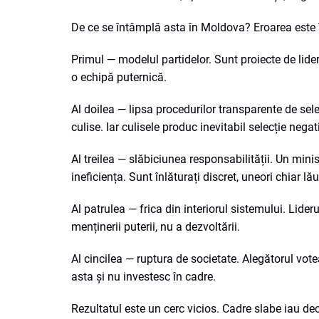
De ce se întâmplă asta în Moldova? Eroarea este 
Primul — modelul partidelor. Sunt proiecte de lider,
o echipă puternică.
Al doilea — lipsa procedurilor transparente de selecț
culise. Iar culisele produc inevitabil selecție negat
Al treilea — slăbiciunea responsabilității. Un min
ineficiența. Sunt înlăturați discret, uneori chiar l
Al patrulea — frica din interiorul sistemului. Lide
menținerii puterii, nu a dezvoltării.
Al cincilea — ruptura de societate. Alegătorul vote
asta și nu investesc în cadre.
Rezultatul este un cerc vicios. Cadre slabe iau deci