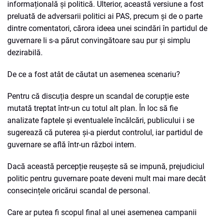
informațională și politică. Ulterior, această versiune a fost
preluată de adversarii politici ai PAS, precum și de o parte
dintre comentatori, cărora ideea unei scindări în partidul de
guvernare li s-a părut convingătoare sau pur și simplu
dezirabilă.
De ce a fost atât de căutat un asemenea scenariu?
Pentru că discuția despre un scandal de corupție este
mutată treptat într-un cu totul alt plan. În loc să fie
analizate faptele și eventualele încălcări, publicului i se
sugerează că puterea și-a pierdut controlul, iar partidul de
guvernare se află într-un război intern.
Dacă această percepție reușește să se impună, prejudiciul
politic pentru guvernare poate deveni mult mai mare decât
consecințele oricărui scandal de personal.
Care ar putea fi scopul final al unei asemenea campanii