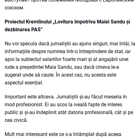
союзом.
Proiectul Kremlinului „Lovitura împotriva Maiei Sandu și
dezbinarea PAS”
Nu voi specula dacă jurnaliștii au ajuns singuri, mai întâi, la
informațiile despre numirea într-o întreprindere de stat, iar
apoi la subiectul salariilor foarte mari și al angajării unei
rude a președintei Maia Sandu, sau dacă cineva le-a
sugerat unde să caute. În acest caz, nu acesta este
aspectul esențial.
Important este altceva. Jurnaliștii și-au făcut meseria în
mod profesionist. Ei au scos la iveală fapte de interes
public și și-au îndeplinit atât datoria profesională, cât și pe
cea civică.
Mult mai interesant este ce s-a întâmplat după aceea.