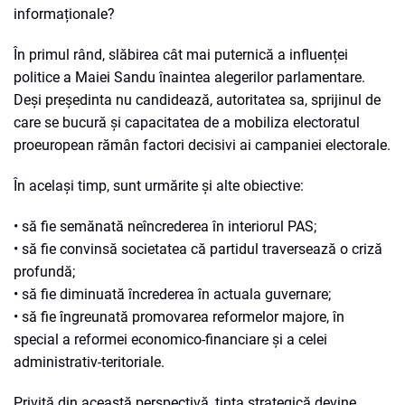
informaționale?
În primul rând, slăbirea cât mai puternică a influenței
politice a Maiei Sandu înaintea alegerilor parlamentare.
Deși președinta nu candidează, autoritatea sa, sprijinul de
care se bucură și capacitatea de a mobiliza electoratul
proeuropean rămân factori decisivi ai campaniei electorale.
În același timp, sunt urmărite și alte obiective:
• să fie semănată neîncrederea în interiorul PAS;
• să fie convinsă societatea că partidul traversează o criză
profundă;
• să fie diminuată încrederea în actuala guvernare;
• să fie îngreunată promovarea reformelor majore, în
special a reformei economico-financiare și a celei
administrativ-teritoriale.
Privită din această perspectivă, ținta strategică devine