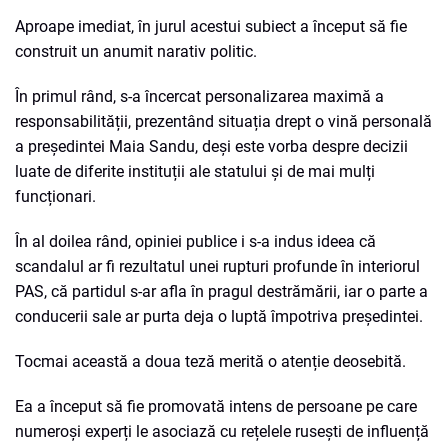
Aproape imediat, în jurul acestui subiect a început să fie
construit un anumit narativ politic.
În primul rând, s-a încercat personalizarea maximă a
responsabilității, prezentând situația drept o vină personală
a președintei Maia Sandu, deși este vorba despre decizii
luate de diferite instituții ale statului și de mai mulți
funcționari.
În al doilea rând, opiniei publice i s-a indus ideea că
scandalul ar fi rezultatul unei rupturi profunde în interiorul
PAS, că partidul s-ar afla în pragul destrămării, iar o parte a
conducerii sale ar purta deja o luptă împotriva președintei.
Tocmai această a doua teză merită o atenție deosebită.
Ea a început să fie promovată intens de persoane pe care
numeroși experți le asociază cu rețelele rusești de influență