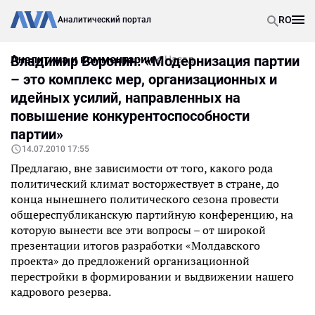
RO
Аналитический портал
Аналитика и комментарии
Владимир Воронин: «Модернизация партии
Назад
– это комплекс мер, организационных и
идейных усилий, направленных на
повышение конкурентоспособности
партии»
14.07.2010 17:55
Предлагаю, вне зависимости от того, какого рода
политический климат восторжествует в стране, до
конца нынешнего политического сезона провести
общереспубликанскую партийную конференцию, на
которую вынести все эти вопросы – от широкой
презентации итогов разработки «Молдавского
проекта» до предложений организационной
перестройки в формировании и выдвижении нашего
кадрового резерва.