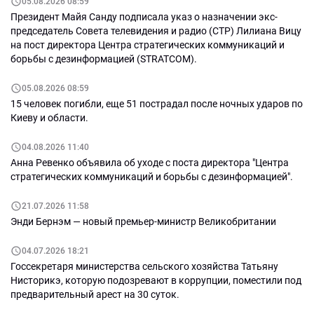
немного конспирологии. Что
05.08.2026 08:59
делать с Шором и его
Президент Майя Санду подписала указ о назначении экс-
бригадой. НАТО или
председатель Совета телевидения и радио (СТР) Лилиана Вицу
нейтралитет. В Евросоюз всей
на пост директора Центра стратегических коммуникаций и
Молдовой, или без
борьбы с дезинформацией (STRATCOM).
Левобережья.
05.08.2026 08:59
15 человек погибли, еще 51 пострадал после ночных ударов по
Киеву и области.
04.08.2026 11:40
Анна Ревенко объявила об уходе с поста директора "Центра
стратегических коммуникаций и борьбы с дезинформацией".
21.07.2026 11:58
Энди Бернэм — новый премьер-министр Великобритании
04.07.2026 18:21
Госсекретаря министерства сельского хозяйства Татьяну
Нисторикэ, которую подозревают в коррупции, поместили под
предварительный арест на 30 суток.