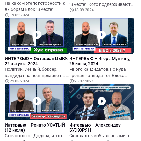
Нэстасе и его поддержку
На каком этапе готовности к
"Вместе". Кого поддерживают
Евгении Гуцул.
выборам Блок "Вместе".
13.09.2024
европейцы. Программа на
19.09.2024
Каковые последствия
выборы – между популизмом
раскола. Активность
и реальностью. Кто они,
пророссийских активистов.
главные враги Молдовы. Что
Про масштабное наводнение,
делаем в втором туре, если он
и какие меры принимают
будет. Как быть с
местные власти. О протестах
референдумом.
аграриев. С кем из Румынии
ИНТЕРВЬЮ – Октавиан ЦЫКУ,
ИНТЕРВЬЮ – Игорь Мунтяну,
будет политически дружить
22 августа 2024
25 июля, 2024
Блок.
Политик, ученый, боксер,
Много кандидатов, но куда
кандидат на пост президента.
пропал кандидат от Блока
22.08.2024
25.07.2024
Блок "Вместе" выдвинул и
«Вместе». Есть ли саботаж
раскололся. Как быть с
референдума. Правда, что
действующим президентом,
через пять лет мы будет в ЕС.
критиковать или поддержать.
Уступки «Приднестровью»,
Про унионизм, национализм,
разжигание в Гагаузии.
патриотизм. Про
исторические параллели.
Интервью – Ренато УСАТЫЙ
Интервью – Александру
(12 июля)
БУЖОРЯН
Стояногло от Додона, и что
Скандал с якобы деньгами от