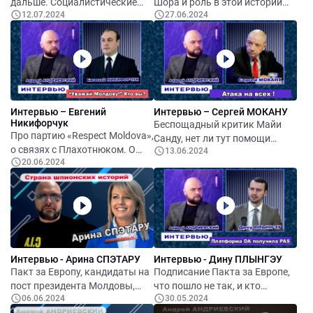
дальше. Социалистические
Шора и роль в этой истории
12.07.2024
27.06.2024
разборки, чьи бандиты, и кто
Михаила Багаса. Пакт за
за базар ответит. В Бельцах
Европу, почему позвали не
снова «мусорная мафия» и
всех. Неназванный единый
скоро остановят троллейбусы.
кандидат. Отношения с Санду
Футбол и подарки на
и война с Андреем Спыну.
миллионы.
Референдум за Европу и
«антиевропейские»
Интервью – Евгений
Интервью – Сергей МОКАНУ
проевропейцы.
Никифорчук
Беспощадный критик Майи
Про партию «Respect Moldova»,
Санду, нет ли тут помощи
о связях с Плахотнюком. О
13.06.2024
Кремлю. Кто если не Санду.
20.06.2024
том, при чем здесь Илан Шор.
Пророссийское зло, и его
О выборах президент и
границы. Референдум за
референдуме. Молдо-
Европу, что не так. Румыния в
украинские отношение,
игре, или наблюдает со
поездка Одессу.
стороны.
Интервью - Арина СПЭТАРУ
Интервью - Дину ПЛЫНГЭУ
Пакт за Европу, кандидаты на
Подписание Пакта за Европе,
пост президента Молдовы,
что пошло не так, и кто
06.06.2024
30.05.2024
Референдум. Спыну и газ.
пришел не туда. Оппозиция