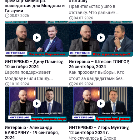
премьер-министра:
отставку
это изменение статуса автономии или речь идет
последствия для Молдовы и
Правительство ушло в
исключительно о приведении регионального
Гагаузии
отставку. Что дальше?
законодательства в соответствие с Конституцией страны?
08.07.2026
04.07.2026
Обсудили с политологом
Обсудим правовые и политические последствия этого
Виталием Андриевским.
решения, а также возможные сценарии развития событий с
политическим комментатором Виталием Андриевским.
ИНТЕРВЬЮ – Дину Плынгэу,
Интервью – Штефан ГЛИГОР,
10 октября 2024
26 сентября, 2024
Европа поддерживает
Как проходят выборы. Кто
Молдову и/или Санду.
стоит за кандидатами без
10.10.2024
26.09.2024
Массовая блокировка
партии. Законность снятия
телеграм-каналов ОПГ Шор.
Игоря Мунтяну с гонки.
Как проходят выборы, какие
Почему наши политики
трудности у кандидата от
"потеряли тормоза". Кто
Блока "Вместе". Почему
тайный кандидат Шора.
президент Санду не участвует
Будущее Блока "Вместе".
в дебатах. Про
Интервью - Александр
ИНТЕРВЬЮ – Игорь Мунтяну,
единовременную выплату
БУЖОРЯНУ - 19 сентября,
12 сентября 2024 г.
пенсионерам. Про Андрея
2024
Что случилось в Блоке