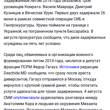
Задержанные летом 2014 года оказались трое
уроженцев Комрата: Василе Мавроди, Дмитрий
Кузнецов и Вячеслав Урум. Первых двух задержали 26
июня в рамках совместной операции СИБ и
Генпрокуратуры. Урума поймали на границе с
Украиной, на пограничном пункте Бессарабка. В
августе прокуратура сообщила, что двое задержанных
осуждены на пять лет условно.
Среди лиц, обвиняемых в организации военного
формирования летом 2014 года, числится и депутат
фракции ПСРМ Федор Гагауз.
Источники
редакции
Deschide.MD сообщили, что сразу после ареста
диверсантов, Гагауз отправился в Москву, откуда
вернулся с крупной суммой денег, чтобы оплатить
услуги адвокатов для троих задержанных. 4 августа
СМИ
опубликовали
аудиозапись разговора между
Анатолием Кара и людьми из окружения Михаила
Формузала. Разговор касался Мавроди, Кузнецова и