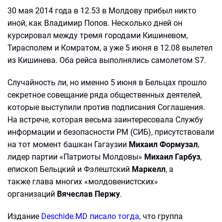
30 мая 2014 года в 12.53 в Молдову прибыл никто
иной, как Владимир Попов. Несколько дней он
курсировал между тремя городами Кишиневом,
Тирасполем и Комратом, а уже 5 июня в 12.08 вылетел
из Кишинева. Оба рейса выполнялись самолетом S7.
Случайность ли, но именно 5 июня в Бельцах прошло
секретное совещание ряда общественных деятелей,
которые выступили против подписания Соглашения.
На встрече, которая весьма заинтересовала Службу
информации и безопасности РМ (СИБ), присутствовали
на тот момент башкан Гагаузии
Михаил Формузал
,
лидер партии «Патриоты Молдовы»
Михаил Гарбуз
,
епископ Бельцкий и Фэлештский
Маркелл
, а
также глава многих «молдовенистских»
организаций
Вячеслав Пержу
.
Издание
Deschide.MD писало тогда
, что группа