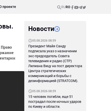
О проекте
RU
RO
довы.
Новости
05.08.2026 08:59
Президент Майя Санду
 Право
подписала указ о назначении
ержание
экс-председатель Совета
ментарии
телевидения и радио (СТР)
Лилиана Вицу на пост директора
Центра стратегических
коммуникаций и борьбы с
дезинформацией (STRATCOM).
05.08.2026 08:59
15 человек погибли, еще 51
пострадал после ночных ударов
по Киеву и области.