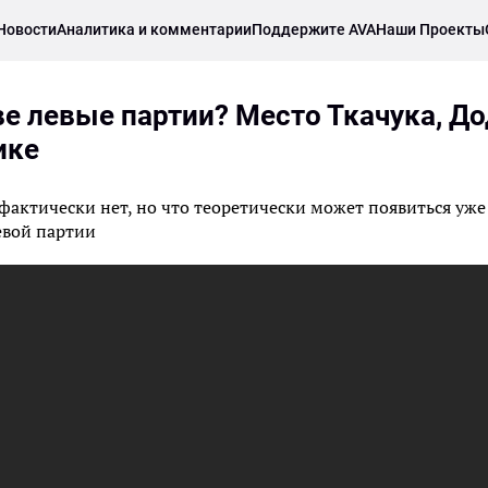
Новости
Аналитика и комментарии
Поддержите AVA
Наши Проекты
ве левые партии? Место Ткачука, До
ике
фактически нет, но что теоретически может появиться уже
евой партии