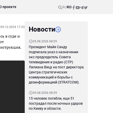
О проекте
RU
RO
09.12.2024 17:33
Новости
ь в суде и
ют
05.08.2026 08:59
онструкция.
Президент Майя Санду
подписала указ о назначении
экс-председатель Совета
телевидения и радио (СТР)
Лилиана Вицу на пост директора
Центра стратегических
коммуникаций и борьбы с
дезинформацией (STRATCOM).
05.08.2026 08:59
15 человек погибли, еще 51
пострадал после ночных ударов
по Киеву и области.