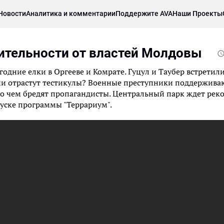
Новости
Аналитика и комментарии
Поддержите AVA
Наши Проекты
шительности от властей Молдовы
одние елки в Оргееве и Комрате. Гуцул и Таубер встретилис
ции отрастут тестикулы? Военные преступники поддержива
 о чем бредят пропагандисты. Центральный парк ждет рек
уске программы "Террариум".