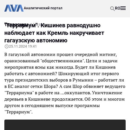
RO
Аналитический портал
Террариум
"Террариум". Кишинев равнодушно
Назад
наблюдает как Кремль накручивает
гагаузскую автономию
25.11.2024 19:41
В гагаузкой автономии прошел очередной митинг,
оранизованный "общественниками". Цели и задачи
мероприятия ясны как никогда. Будет ли Кишинев
работать с автономией? Шокирующий итог первого
тура президентских выборов в Румынии – работает ли
в ЕС аналог сетки Шора? А сам Шор обвиняет ведущего
"Террариума" в работе на …оккупантов. Уничтожение
деревьев в Кишиневе продолжается. Об этом и многом
другом в сегодняшнем выпуске программы
"Террариум".