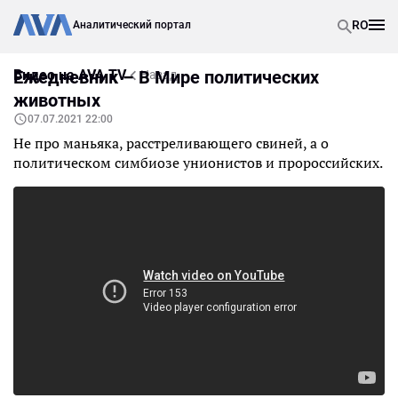
RO
Аналитический портал
Видео на AVA TV
Ежедневник – В Мире политических
Назад
животных
07.07.2021 22:00
Не про маньяка, расстреливающего свиней, а о
политическом симбиозе унионистов и пророссийских.