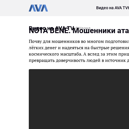
Видео на AVA TV
Видео на AVA TV
Назад
NOTA BENE. Мошенники ата
Почву для мошенников во многом подготовил
лёгких денег и надеяться на быстрые решен
космического масштаба. А вслед за этим пр
превращать доверчивость людей в источник д