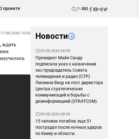
О проекте
RU
RO
17.06.2026 15:50
Новости
, ждать
тами
05.08.2026 08:59
 научились
Президент Майя Санду
подписала указ о назначении
экс-председатель Совета
телевидения и радио (СТР)
Лилиана Вицу на пост директора
Центра стратегических
коммуникаций и борьбы с
дезинформацией (STRATCOM).
05.08.2026 08:59
15 человек погибли, еще 51
пострадал после ночных ударов
по Киеву и области.