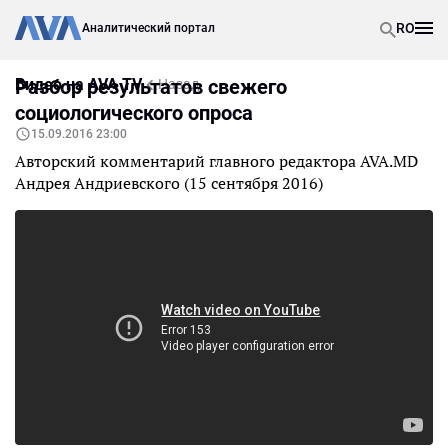
RO
Аналитический портал
Видео на AVA TV
Разбор результатов свежего
Назад
социологического опроса
15.09.2016 23:00
Авторский комментарий главного редактора AVA.MD
Андрея Андриевского (15 сентября 2016)