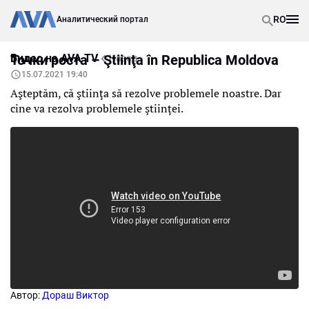
RO
Аналитический портал
Видео на AVA TV
Точки роста – Ştiinţa în Republica Moldova
Назад
15.07.2021 19:40
Aşteptăm, că ştiinţa să rezolve problemele noastre. Dar
cine va rezolva problemele ştiinţei.
Автор:
Дораш Виктор