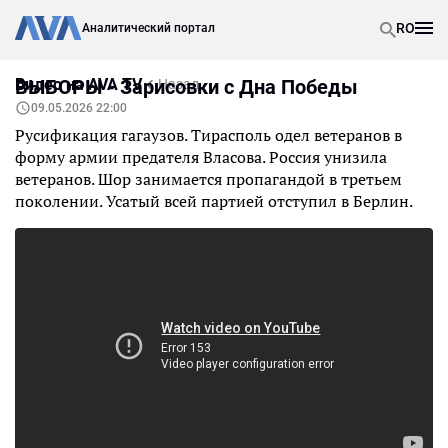
RO
Аналитический портал
Видео на AVA TV
ВЫБОРЫ - Зарисовки с Дна Победы
Назад
09.05.2026 22:00
Русификация гагаузов. Тирасполь одел ветеранов в
форму армии предателя Власова. Россия унизила
ветеранов. Шор занимается пропагандой в третьем
поколении. Усатый всей партией отступил в Берлин.