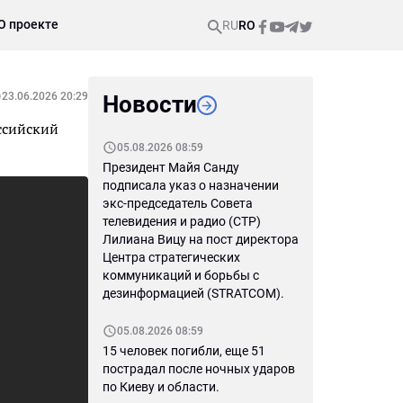
О проекте
RU
RO
23.06.2026 20:29
Новости
оссийский
05.08.2026 08:59
Президент Майя Санду
подписала указ о назначении
экс-председатель Совета
телевидения и радио (СТР)
Лилиана Вицу на пост директора
Центра стратегических
коммуникаций и борьбы с
дезинформацией (STRATCOM).
05.08.2026 08:59
15 человек погибли, еще 51
пострадал после ночных ударов
по Киеву и области.