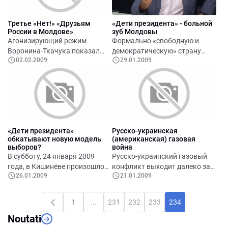
встревожены фактами
предвыборные проделки
учинённых ими зверских
своих товарищей
Третье «Нет!» «Друзьям
«Дети президента» - больной
расправ с инакомыслящими.
России в Молдове»
зуб Молдовы
Агонизирующий режим
Формально «свободную и
Воронина-Ткачука показал
демократическую» страну
02.02.2009
29.01.2009
свое истинное отношение к
Молдову, якобы строящую
России
«правовое государство» и
«идущую по пути
евроинтеграции», нагло и
цинично насилуют «дети
президента».
«Дети президента»
Русско-украинская
обкатывают новую модель
(американская) газовая
выборов?
война
В субботу, 24 января 2009
Русско-украинский газовый
года, в Кишинёве произошло
конфликт выходит далеко за
26.01.2009
21.01.2009
событие, которое должно
пределы столкновений в
развеять по ветру последние
энергетической сфере между
иллюзии относительно того, в
Россией и Украиной. Ведь
1
...
231
232
233
234
какой степени деятельность
понятно, что по своему
Noutati
нынешних молдавских
геополитическому "весу",
властей соотносится с
военному и экономическому