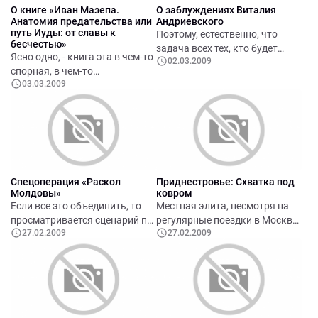
О книге «Иван Мазепа.
О заблуждениях Виталия
Анатомия предательства или
Андриевского
путь Иуды: от славы к
Поэтому, естественно, что
бесчестью»
задача всех тех, кто будет
Ясно одно, - книга эта в чем-то
02.03.2009
участвовать в голосовании в
спорная, в чем-то
день выборов 5 апреля 2009
03.03.2009
убедительная, но несомненно
года, предельно ясна и проста:
интерес-ная, богато
голосовать за любую партию,
иллюстрированная, живая и
но только не за партию ПКРМ.
заслуживающая нашего
внимания.
Спецоперация «Раскол
Приднестровье: Схватка под
Молдовы»
ковром
Если все это объединить, то
Местная элита, несмотря на
просматривается сценарий по
регулярные поездки в Москву,
27.02.2009
27.02.2009
дестабилизации ситуации в
упорно защищает свою
Гагаузии, а затем и во всей
политическую площадку, свои
Молдове.
экономические ниши, свою
коррупцию и интересы своих
монополистов. Им не нужна
Россия в Приднестровье.