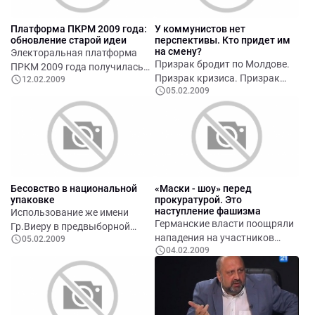
протяжении веков
Василия Тарлева.
консолидировала и берегла
Платформа ПКРМ 2009 года:
У коммунистов нет
своих единоверных братьев.
обновление старой идеи
перспективы. Кто придет им
на смену?
Электоральная платформа
Призрак бродит по Молдове.
ПРКМ 2009 года получилась
Призрак кризиса. Призрак
12.02.2009
жидкой. Практически, она
05.02.2009
перемен. Этот призрак сметет
лишена оригинальности,
нынешнюю партию власти с
новизны или глубинны идей.
политической арены страны…
Бесовство в национальной
«Маски - шоу» перед
упаковке
прокуратурой. Это
наступление фашизма
Использование же имени
Германские власти поощряли
Гр.Виеру в предвыборной
нападения на участников
05.02.2009
драке есть бесчестное,
04.02.2009
демонстраций и собраний
бесовское дело, это
демократической оппозиции
профанация памяти поэта,
фашистских штурмовиков,
который, должно быть,
лицемерно делая при этом
взирает с болью и
вид, что возмущены и
отвращением на