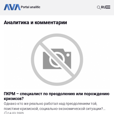
RU
Portal analitic
Аналитика и комментарии
ПКРМ – специалист по преодолению или порождению
кризисов?
Однако кто же реально работал над преодолением той,
поистине кризисной, социально-экономической ситуации?
14.03.2009
Неужели Ткачук, Додон и Рейдман? Да ни одного из них и в