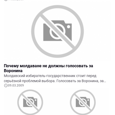
помине не было на политическом небосклоне. Додон ходил
ещё в детский сад, Рейдман, крышуемый Ткачуком, рубил
собственную «капусту», а сам Ткачук...
Почему молдаване не должны голосовать за
Воронина
Молдавский избиратель-государственник стоит перед
серьёзной проблемой выбора. Голосовать за Воронина, за
09.03.2009
правых или ещё за кого-то? Точь-в-точь как русский богатырь
перед развилкой дорог...