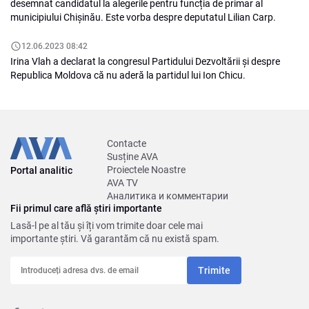
desemnat candidatul la alegerile pentru funcția de primar al
municipiului Chișinău. Este vorba despre deputatul Lilian Carp.
12.06.2023 08:42
Irina Vlah a declarat la congresul Partidului Dezvoltării și despre
Republica Moldova că nu aderă la partidul lui Ion Chicu.
Contacte
Susține AVA
Proiectele Noastre
Portal analitic
AVA TV
Аналитика и комментарии
Fii primul care află știri importante
Lasă-l pe al tău și îți vom trimite doar cele mai
importante știri. Vă garantăm că nu există spam.
Trimite