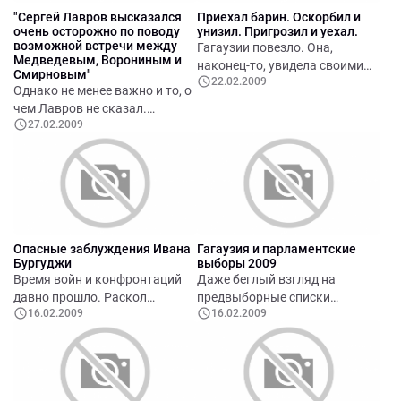
Впрочем, точно так же, как и
"Сергей Лавров высказался
Приехал барин. Оскорбил и
Россия, им не нужна ни
очень осторожно по поводу
унизил. Пригрозил и уехал.
Украина, ни Евросоюз.
возможной встречи между
Гагаузии повезло. Она,
Медведевым, Ворониным и
наконец-то, увидела своими
Смирновым"
22.02.2009
собственными глазами, что
Однако не менее важно и то, о
король голый! Это
чем Лавров не сказал.
замечательно, что для встречи
27.02.2009
Суверенитет, независимость и
с Ворониным народ битком
нейтральный статус, - это
загоняют в залы. Тем лучше
понятно. А как насчет
для будущего Молдовы. Пусть
"территориальной
больше людей увидят
целостности" Молдовы?
зажравшегося обыкновенного
коммунистического хама,
который превратил Молдову в
Опасные заблуждения Ивана
Гагаузия и парламентские
самую нищую страну Европы.
Бургуджи
выборы 2009
Время войн и конфронтаций
Даже беглый взгляд на
давно прошло. Раскол
предвыборные списки
16.02.2009
16.02.2009
Молдовы и Гагаузии, вражда
показывает, что в Гагаузии, в
между братскими
основном, две партии будут
православными народами
бороться за голоса жителей
выгодна врагам Православия,
автономии. Это ПКРМ и
врагам России, которая на
Центристский Союз Молдовы