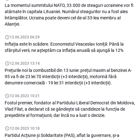
La momentul summitului NATO, 33.000 de steaguri ucrainene vor fi
atârnate în capitala Lituaniei. Numărul steagurilor nu a fost ales
întâmplător, Ucraina poate deveni cel de-al 33-lea membru al
Alianței.
13.06.2023 06:29
Inflația este în scădere. Economistul Veaceslav Ioniță: Până la
sfârșitul verii, ne așteptăm ca inflația anuală să ajungă la 12%
12.06.2023 13:14
Prețurile noi la combustibil din 13 iunie: prețul maxim al benzinei A-
95 va fi de 23 lei 70 interdicții (+3 interdicții), motorină fără
denumire comercială - 19 lei 31 interdicții (+3 interdicții).
12.06.2023 10:21
Fostul premier, fondator al Partidului Liberal Democrat din Moldova,
Vlad Filat, a declarat că se gândește să candideze la funcția de
președinte al formațiunii, dar încă nu a luat o decizie.
12.06.2023 10:18
Partidul Acțiune și Solidaritate (PAS), aflat la guvernare, și-a