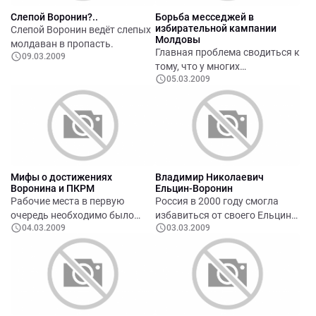
Слепой Воронин?..
Борьба месседжей в
избирательной кампании
Слепой Воронин ведёт слепых
Молдовы
молдаван в пропасть.
Главная проблема сводиться к
09.03.2009
тому, что у многих
05.03.2009
оппозиционных партий нет
четкого и кредибильного
месседжа, который бы смог
вызвать доверие у
большинства населения, нет
способности использовать
контекст
Мифы о достижениях
Владимир Николаевич
Воронина и ПКРМ
Ельцин-Воронин
Рабочие места в первую
Россия в 2000 году смогла
очередь необходимо было
избавиться от своего Ельцина.
04.03.2009
03.03.2009
создавать в реальном секторе
Там президентом стал
экономики, а не в
молодой, энергичный и
министерствах. Министерства
ответственный премьер-
создавать рабочие места
министр Владимир Путин.
могут, лишь раздувая
Олигархи были отдалены от
собственные штаты, то есть,
политики. Собственность
плодя бюрократию!
возвращена народу