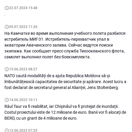
принятыми в современном
потенциалу, Украина не
22.07.2024 15:48
цивилизованном мире
является реальным
.
нормами закона и
соперником для России.
принципами демократии.
05.07.2023 11:26
На Камчатке во время выполнения учебного полета разбился
истребитель МИГ-31. Истребитель-перехватчик упал в
акватории Авачинского залива. Сейчас ведутся поиски
экипажа. Как сообщает пресс-служба Тихоокеанского флота,
самолет выполнял полет без боекомплекта.
15.06.2023 08:27
NATO caută modalități de a ajuta Republica Moldova să-și
îmbunătățească capacitatea de securitate și apărare. Acest lucru a
fost declarat de secretarul general al Alianței, Jens Stoltenberg.
14.06.2023 10:11
Râul Taur va fi reabilitat, iar Chișinăul va fi protejat de inundații.
Costul proiectului este de 12 milioane de euro. Banii vor fi alocați de
BERD, cu un grant de 4 milioane de euro.
13.06.2023 07:25