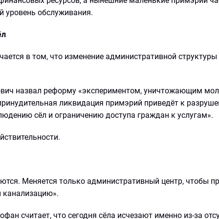
 финансовых ресурсов, а нынешние маленькие примэрии ча
й уровень обслуживания.
ёл
чается в том, что изменение административной структуры
ович назвал реформу «экспериментом, уничтожающим мо
 «принудительная ликвидация примэрий приведёт к разруш
людению сёл и ограничению доступа граждан к услугам».
йствительности.
таются. Меняется только административный центр, чтобы п
и канализацию».
фан считает, что сегодня сёла исчезают именно из-за отс