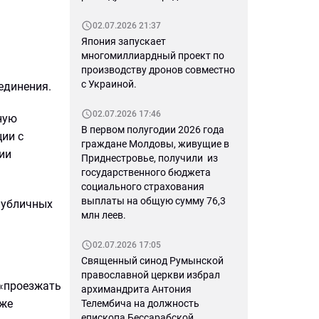
02.07.2026 21:37
Япония запускает
многомиллиардный проект по
производству дронов совместно
с Украиной.
единения.
02.07.2026 17:46
ную
В первом полугодии 2026 года
ии с
граждане Молдовы, живущие в
ии
Приднестровье, получили из
государственного бюджета
социального страхования
выплаты на общую сумму 76,3
публичных
млн леев.
02.07.2026 17:05
Священный синод Румынской
православной церкви избрал
 «проезжать
архимандрита Антония
кже
Телембича на должность
епископа Бессарабской