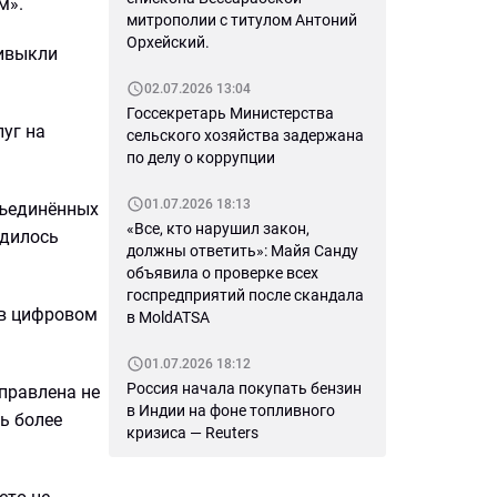
м».
митрополии с титулом Антоний
Орхейский.
ривыкли
02.07.2026 13:04
Госсекретарь Министерства
уг на
сельского хозяйства задержана
по делу о коррупции
01.07.2026 18:13
бъединённых
«Все, кто нарушил закон,
одилось
должны ответить»: Майя Санду
объявила о проверке всех
госпредприятий после скандала
 в цифровом
в MoldATSA
01.07.2026 18:12
Россия начала покупать бензин
правлена не
в Индии на фоне топливного
ь более
кризиса — Reuters