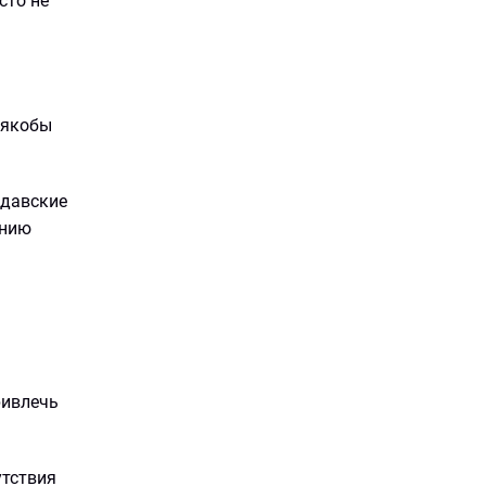
сто не
 якобы
лдавские
ению
ривлечь
утствия