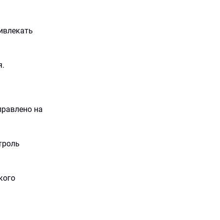
ивлекать
я.
правлено на
троль
кого