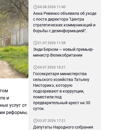
04.08.2026 11:40
Анна Ревенко объявила об уходе
с поста директора "Центра
стратегических коммуникаций и
борьбы с дезинформацией".
21.07.2026 11:58
Энди Бернэм — новый премьер-
министр Великобритании
04.07.2026 18:21
Госсекретаря министерства
сельского хозяйства Татьяну
Нисторикэ, которую
ктом
подозревают в коррупции,
поместили под
те и
предварительный арест на 30
ных услуг от
суток.
ции реформы,
03.07.2026 17:21
Депутаты Народного собрания