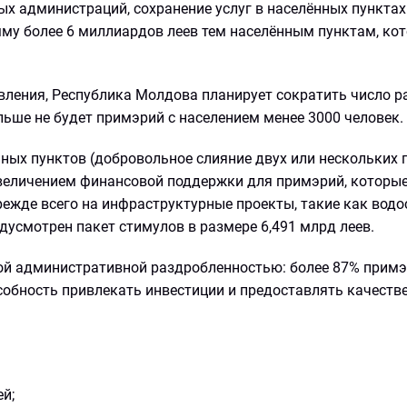
х администраций, сохранение услуг в населённых пунктах
му более 6 миллиардов леев тем населённым пунктам, ко
вления, Республика Молдова планирует сократить число р
льше не будет примэрий с населением менее 3000 человек.
ных пунктов (добровольное слияние двух или нескольких 
увеличением финансовой поддержки для примэрий, которы
режде всего на инфраструктурные проекты, такие как водо
дусмотрен пакет стимулов в размере 6,491 млрд леев.
й административной раздробленностью: более 87% прим
особность привлекать инвестиции и предоставлять качеств
й;