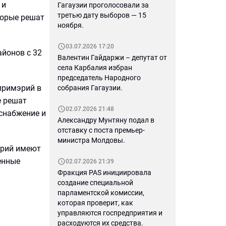
 и
Гагаузии проголосовали за
третью дату выборов — 15
торые решат
ноября.
03.07.2026 17:20
айонов с 32
Валентин Гайдаржи – депутат от
села Карбалия избран
председатель Народного
примэрий в
собрания Гагаузии.
е решат
02.07.2026 21:48
снабжение и
Александру Мунтяну подал в
отставку с поста премьер-
министра Молдовы.
эрий имеют
енные
02.07.2026 21:39
Фракция PAS инициировала
создание специальной
парламентской комиссии,
которая проверит, как
управляются госпредприятия и
расходуются их средства.