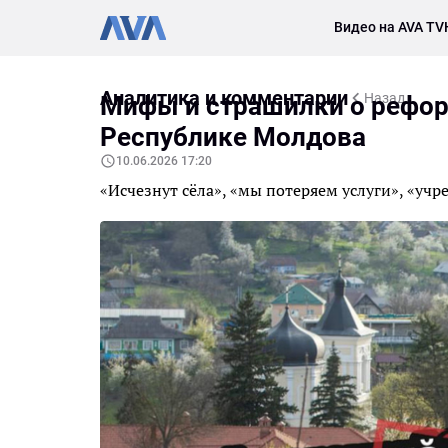
Видео на AVA TV
Аналитика и комментарии
Назад
Мифы и страшилки о рефор
Республике Молдова
10.06.2026 17:20
«Исчезнут сёла», «мы потеряем услуги», «уч