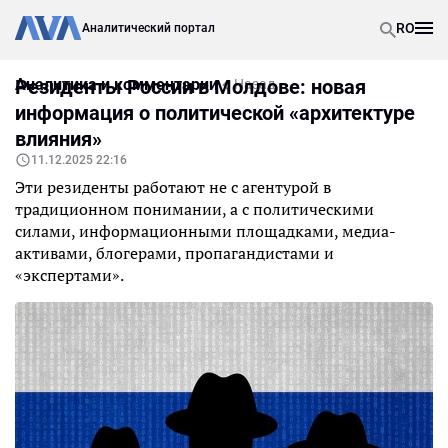
RO
Аналитический портал
Аналитика и комментарии
Резиденты России в Молдове: новая
Назад
информация о политической «архитектуре
влияния»
11.12.2025 22:16
Эти резиденты работают не с агентурой в
традиционном понимании, а с политическими
силами, информационными площадками, медиа-
активами, блогерами, пропагандистами и
«экспертами».