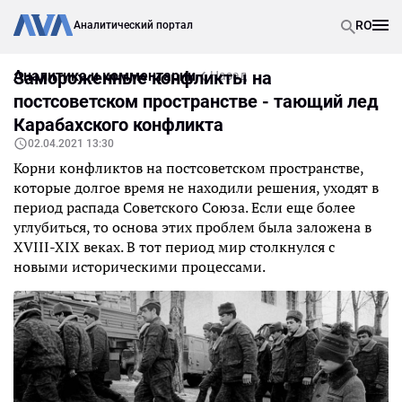
RO
Аналитический портал
Аналитика и комментарии
Замороженные конфликты на
Назад
постсоветском пространстве - тающий лед
Карабахского конфликта
02.04.2021 13:30
Корни конфликтов на постсоветском пространстве,
которые долгое время не находили решения, уходят в
период распада Советского Союза. Если еще более
углубиться, то основа этих проблем была заложена в
XVIII-XIX веках. В тот период мир столкнулся с
новыми историческими процессами.