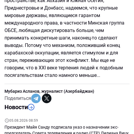
пространстве, как Абхазия и Южная Осетия,
Приднестровье и Донбасс, надеемся, что крупные
мировые державы, являющиеся гарантом
международного права, в частности Минская группа
ОБСЕ, любящая дискутировать больше, чем
принимать конкретные шаги, наконец-то сделают
выводы. Потому что механизм, положивший конец
карабахской оккупации, является стимулом и для
стран, переживающих этот конфликт. Мы еще не
говорим, что в XXI веке терпения людей к подобным
посягательствам стало намного меньше...
Мубариз Асланов, журналист (Азербайджан)
Поделиться
Новости
05.08.2026 08:59
Президент Майя Санду подписала указ о назначении экс-
председатель Совета телевидения и радио (СТР) Лилиана Вицу