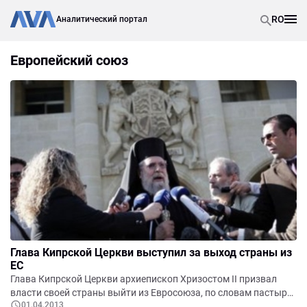
RO
Аналитический портал
Европейский союз
Глава Кипрской Церкви выступил за выход страны из
ЕC
Глава Кипрской Церкви архиепископ Хризостом II призвал
власти своей страны выйти из Евросоюза, по словам пастыря,
01.04.2013
обреченного на распад.