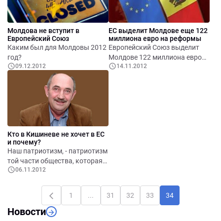
широко и часто
употребляемых фраз.
Молдова не вступит в
ЕС выделит Молдове еще 122
Европейский Союз
миллиона евро на реформы
Каким был для Молдовы 2012
Европейский Союз выделит
год?
Молдове 122 миллиона евро
09.12.2012
14.11.2012
на реформы в области
юстиции и регионального
развития, а также на
поддержание проектов,
укрепляющих доверие между
Молдовой и Приднестровьем.
Кто в Кишиневе не хочет в ЕС
и почему?
Наш патриотизм, - патриотизм
той части общества, которая
06.11.2012
все еще стремится к «научной
и исторической правде», не
вызывает симпатии ни здесь,
1
...
31
32
33
34
дома, ни в «другой Европе»,
Новости
уже интегрированной.