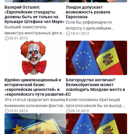
Валерий Осталеп:
Лондон допускает
«Европейские стандарты
возможность развала
должны быть не только на
Евросоюза
бульваре Штефана чел Маре»
Если бы референдум по
Бывший заместитель
вопросу о дальнейшем
министра иностранных дел и
18.01.2013
нахождении Соединенного
26.01.2013
европейской интеграции
Королевства в составе ЕС
Республики Молдова призвал
проходил завтра, "против"
некоторых политиков
высказались бы 51%
прекратить «имитировать
британцев
приближение Республики
Молдова к Европейскому
союзу».
Идейно-цивилизационный и
Благородство англичан?
исторический базис
Великобритания может
«европейских ценностей» и
освободить Молдове место в
«европейского пути развития»
ЕС
Эта статья предлагает вашему
Более половины британцев
вниманию изложение фактов,
проголосовали бы за выход из
10.01.2013
28.12.2012
и соответствующих выводов,
ЕС
которые могут
способствовать лучшему
пониманию, вышеупомянутых,