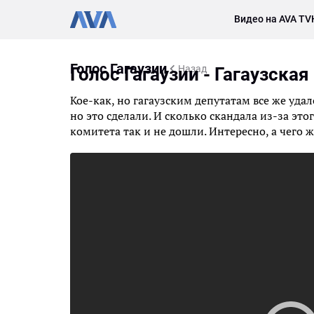
Видео на AVA TV
Голос Гагаузии
Назад
Голос Гагаузии - Гагаузска
Кое-как, но гагаузским депутатам все же уд
но это сделали. И сколько скандала из-за это
комитета так и не дошли. Интересно, а чего 