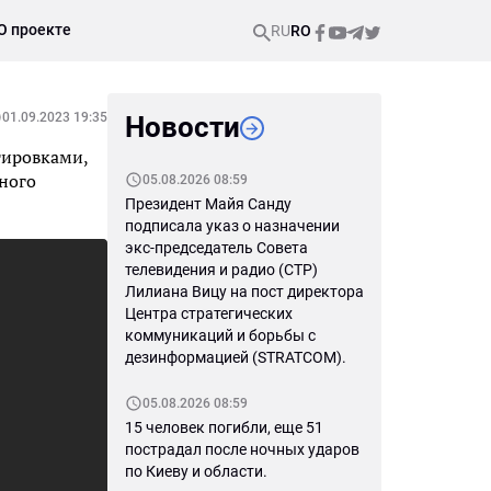
О проекте
RU
RO
01.09.2023 19:35
Новости
тировками,
ьного
05.08.2026 08:59
Президент Майя Санду
подписала указ о назначении
экс-председатель Совета
телевидения и радио (СТР)
Лилиана Вицу на пост директора
Центра стратегических
коммуникаций и борьбы с
дезинформацией (STRATCOM).
05.08.2026 08:59
15 человек погибли, еще 51
пострадал после ночных ударов
по Киеву и области.