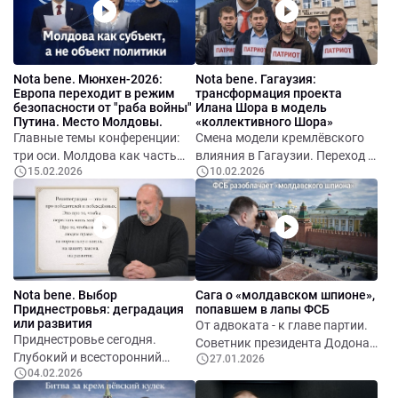
«идти ва-банк». Сорванный
госсобственностью. Контроль
блицкриг. Украина между
через электроэнергию
мобилизацией и паникой.
Молдавской ГРЭС. Контроль
Роль Зеленского: лидерство
Приднестровья как
Nota bene. Мюнхен-2026:
Nota bene. Гагаузия:
как оружие. Ошибки Европы.
инструмент контроля всей
Европа переходит в режим
трансформация проекта
Самообман авторитарной
Молдовы. Коррупционная
безопасности от "раба войны"
Илана Шора в модель
системы. Четыре года войны:
составляющая. Почему при
Путина. Место Молдовы.
«коллективного Шора»
обратные эффекты. Уроки для
Главные темы конференции:
Смена модели кремлёвского
бесплатном газе регион не
Молдовы
три оси. Молдова как часть
влияния в Гагаузии. Переход к
развивался?
15.02.2026
10.02.2026
европейской архитектуры
распределённой схеме:
безопасности. Главное в
«коллективный Шор».
выступлении Санду. Встреча
Нарратив «осаждённой
Санду и Рубио. Обсуждение
автономии» как ядро проекта.
важных тем для Молдовы.
Продвижение нарратива через
Выступление Рубио. Важные
публичных спикеров.
тезисы для Европы и
Ключевой аналитический
Nota bene. Выбор
Сага о «молдавском шпионе»,
Молдовы. Выступление
разрыв: отсутствие предмета
Приднестровья: деградация
попавшем в лапы ФСБ
Зеленского: о войне, России,
угрозы.
или развития
От адвоката - к главе партии.
Путине, Орбане и
Политтехнологическая
Приднестровье сегодня.
Советник президента Додона.
перспективах мира. Самое
природа проекта. Почему
Глубокий и всесторонний
27.01.2026
Политический эмиссар
важное в выступлениях других
«патриотам» опасны люди
04.02.2026
кризис. Двоевластие:
социалистов в Москве.
европейских лидеров. Алиев
дела. Стратегический вывод.
«Шериф» и ФСБ.
«Подарок» партии Шору.