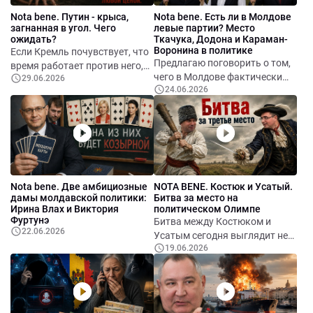
Nota bene. Путин - крыса,
Nota bene. Есть ли в Молдове
загнанная в угол. Чего
левые партии? Место
ожидать?
Ткачука, Додона и Караман-
Воронина в политике
Если Кремль почувствует, что
Предлагаю поговорить о том,
время работает против него,
чего в Молдове фактически
29.06.2026
он может попытаться резко
24.06.2026
нет, но что теоретически
повысить ставки,
может появиться уже в
рассчитывая испугать
ближайшие годы. Речь пойдёт
противников и заставить их
о настоящей левой партии
отказаться от поддержки
Украины. Поэтому главный
вопрос сегодня заключается
не в том, способна ли Россия
Nota bene. Две амбициозные
NOTA BENE. Костюк и Усатый.
на дальнейшую эскалацию, а в
дамы молдавской политики:
Битва за место на
том, какой из этих сценариев
Ирина Влах и Виктория
политическом Олимпе
Кремль сочтёт наименее
Фуртунэ
Битва между Костюком и
22.06.2026
рискованным и наиболее
Усатым сегодня выглядит не
эффективным для сохранения
19.06.2026
спором двух политиков, а
нынешнего режима.
борьбой за лидерство во всём
протестном лагере Молдовы