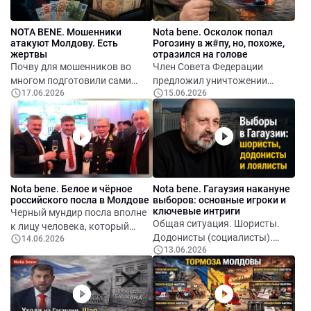
NOTA BENE. Мошенники
Nota bene. Осколок попал
атакуют Молдову. Есть
Рогозину в ж#пу, но, похоже,
жертвы
отразился на голове
Почву для мошенников во
Член Совета Федерации
многом подготовили сами
предложил уничтожении
17.06.2026
15.06.2026
политики. Годами людей
судна вместе с гибелью
приучали верить в чудеса,
экипажа и возможными
ждать лёгких денег и
последствиями для порта,
надеяться на быстрые
городской инфраструктуры и
решения сложных проблем.
окружающей среды. Читая
Потом появился Шор со
заявления Рогозина думаешь:
своими проектами
это последствия конкретного
Nota bene. Белое и чёрное
Nota bene. Гагаузия накануне
космического масштаба. А
ранения или симптом гораздо
российского посла в Молдове
выборов: основные игроки и
вслед за этим пришла целая
более серьёзной болезни,
ключевые интриги
Черный мундир посла вполне
армия профессиональных
поразившей значительную
Общая ситуация. Шористы.
к лицу человека, который
мошенников, которые
часть российской правящей
Додонисты (социалисты).
14.06.2026
представляет тёмные силы.
научились превращать
верхушки.
13.06.2026
Лоялисты. Наблюдатели.
доверчивость людей в
Дополнительные центры
источник дохода.
влияния. Роль Кишинёва и
PAS. Главные выводы