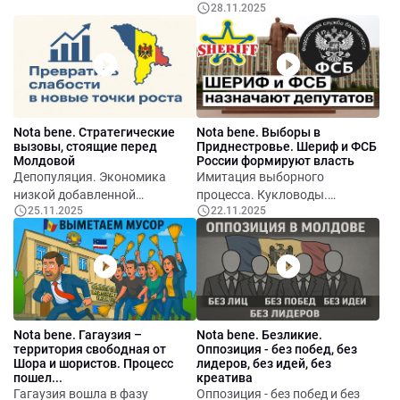
28.11.2025
Электронные услуги.
мотивов и рассмотреть,
происходящего.
Энергонезависимость и
почему война продолжается
Экономическая агония
зелёная трансформация.
даже после очевидных
режима. Социальная агония:
Умная сельская медицина.
провалов и потерь.
разложение основы общества.
Умное сельское образование.
Пассивность избирателей и
Умное земледелие и
укрепление власти «Шерифа».
агроинновации. Умное
Значение результатов для
Nota bene. Стратегические
Nota bene. Выборы в
управление селом. Туризм и
Москвы. Значение для Киева.
вызовы, стоящие перед
Приднестровье. Шериф и ФСБ
культурная экономика. Умное
Значение для Кишинёва. Что
Молдовой
России формируют власть
село для молодёжи. Пилотные
делать Молдове. Итог.
Депопуляция. Экономика
Имитация выборного
проекты. Выводы.
низкой добавленной
процесса. Кукловоды.
25.11.2025
22.11.2025
стоимости. Энергетическая
Верховный совет
зависимость. Гибридные
Приднестровья:
угрозы России. Торможение
недооценённый центр власти и
реинтеграции. Отставание в
зеркало внутренних
развитии регионов. Слабость
конфликтов. Отсутствие
госуправления. Уязвимость
конкуренции, нарастающий
информационного
протест и скрытая
Nota bene. Гагаузия –
Nota bene. Безликие.
пространства. Зависимость от
перестройка системы.
территория свободная от
Оппозиция - без побед, без
внешних рынков и логистики.
Неизбежное обновление
Шора и шористов. Процесс
лидеров, без идей, без
Зависимость от логистики.
Верховного совета: окно
пошел...
креатива
Отставание в сфере
возможностей. «Против всех»:
Гагаузия вошла в фазу
Оппозиция - без побед и без