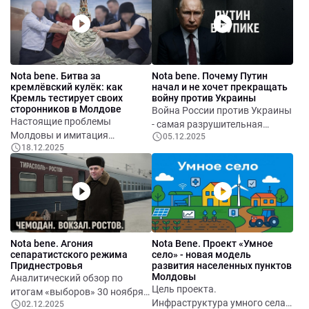
об ударах по посольству
Развилка для Гагаузии
Геополитическая среда.
Пропагандист Sputnik
Азербайджана в Киеве.
Усиление Молдовы. Запуск
Молдова. 15 суток за
Значение Мюнхенской
процесса реинтеграции.
хулиганство. И вдруг -
конференции для Европы и
Альтернатива реинтеграции -
«молдавский шпион». Как
Молдовы.
деградация и гуманитарный
мелкий хулиган превратился в
Nota bene. Битва за
Nota bene. Почему Путин
кризис Шанс на развитие.
агента СИБ — и что будет
кремлёвский кулёк: как
начал и не хочет прекращать
Выводы
дальше?
Кремль тестирует своих
войну против Украины
сторонников в Молдове
Война России против Украины
Настоящие проблемы
- самая разрушительная
Молдовы и имитация
05.12.2025
геополитическая катастрофа
18.12.2025
оппозиции. Нарративы
XXI века в Европе. Она
Кремля и молдавские
изменила архитектуру
исполнители. Кому достанется
безопасности, разрушила
кремлёвский кулёк?
экономику России, нанесла
удар по экономике Украины и
других стран, но в то же время
ускорила евроинтеграцию
Nota bene. Агония
Nota Bene. Проект «Умное
Украины и радикально
сепаратистского режима
село» - новая модель
укрепила НАТО. Чтобы понять
Приднестровья
развития населенных пунктов
логику Кремля, необходимо
Молдовы
Аналитический обзор по
Цель проекта.
отделить пропагандистские
итогам «выборов» 30 ноября.
Инфраструктура умного села.
объяснения от реальных
02.12.2025
Общая характеристика и суть