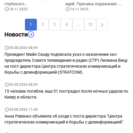
Искусственного интеллекта.
превращение пассивного
глубокого
идей. Причина поражения -
Кадровый кризис. Проблемы в
населения в политический
18.11.2025
14.11.2025
институционального и
отсутствие содержания.
образовании и науке.
субъект. Социальная
политического кризиса.
Раздробленность - симптом
Экологические и
«стабилизация» перед
Причины кризиса: комплекс
бессилия. От «анти-PAS» к
1
2
3
4
...
10
климатические угрозы.
выборами: новогодние
внешних и внутренних
«анти-политике». Псевдо-
Проблемы здравоохранения.
выплаты как инструмент
Новости
факторов. Сценарии выхода
оппозиция и утрата доверия. В
Изношенная инфраструктура.
политического контроля.
из кризиса. Экзамен на
поисках новой волны. Шанс
Неполная интеграция в
Скрытая переоценка
зрелость элиты Гагаузии.
для новой оппозиции
05.08.2026 08:59
европейские системы
устойчивости системы.
Кандидат на пост башкана
Президент Майя Санду подписала указ о назначении экс-
Подготовка к президентским
Гагаузии: ключевые критерии
председатель Совета телевидения и радио (СТР) Лилиана Вицу
выборам 2026 года. Кого
и стратегическая важность.
на пост директора Центра стратегических коммуникаций и
«Шериф» назначит своим
Стратегическое значение
борьбы с дезинформацией (STRATCOM).
кандидатом? Позиция ФСБ.
должности башкана. Изгнание
Потенциальные фигуры и их
Шора и шористов
05.08.2026 08:59
реальный ресурс. Возможные
15 человек погибли, еще 51 пострадал после ночных ударов по
сценарии для Молдовы: что
Киеву и области.
принесут выборы в
Приднестровье. Что делать
04.08.2026 11:40
Кишиневу.
Анна Ревенко объявила об уходе с поста директора "Центра
стратегических коммуникаций и борьбы с дезинформацией".