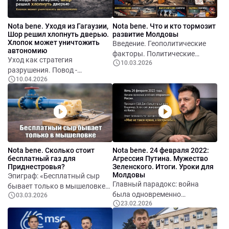
Nota bene. Уходя из Гагаузии,
Nota bene. Что и кто тормозит
Шор решил хлопнуть дверью.
развитие Молдовы
Хлопок может уничтожить
Введение. Геополитические
автономию
факторы. Политические
Уход как стратегия
10.03.2026
факторы. Экономические
разрушения. Повод -
факторы. Демографические
10.04.2026
изменение Избирательного
факторы. Кадровые факторы.
кодекса. Роль Шора и его
Управленческие факторы.
влияния. Эскалация
Институциональные факторы.
конфликта с центром.
Инфраструктурные факторы.
Сценарий разрушения
Заключение.
автономии. Стратегический
замысел - «выжженное поле»
Nota bene. Сколько стоит
Nota bene. 24 февраля 2022:
бесплатный газ для
Агрессия Путина. Мужество
Приднестровья?
Зеленского. Итоги. Уроки для
Молдовы
Эпиграф: «Бесплатный сыр
Главный парадокс: война
бывает только в мышеловке».
была одновременно
03.03.2026
Почему Россия поставляла газ
23.02.2026
предсказанной и немыслимой.
бесплатно, а долг
Разведка знала - политика
записывался на Молдову?
сомневалась. Кремль и логика
Расчёт на оплату долга