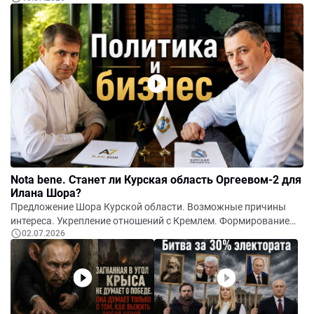
аудитория находится не в Молдове. Кампания носит
организованный характер. Первая возможная цель -
повысить статус Гуцул в глазах Кремля. Вторая цель -
подготовка будущих выборов башкана Гагаузии. Нельзя
исключать и более жёсткие сценарии. Главный вывод.
Nota bene. Станет ли Курская область Оргеевом-2 для
Илана Шора?
Предложение Шора Курской области. Возможные причины
интереса. Укрепление отношений с Кремлем. Формирование
02.07.2026
политического капитала. Продвижение бизнеса A7.
Повторение модели OrheiLand. Политические перспективы.
Возможный бизнес-интерес. Вывод.