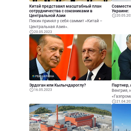
Китай представил масштабный план
Совместн
сотрудничества с союзниками в
Украине:
Центральной Азии
20.05.20
Пекин принял у себя саммит «Китай –
Центральная Азия».
20.05.2023
Эрдоган или Кылычдароглу?
Партнер, 
16.05.2023
Венгрия, 
«Газпрома
21.04.20
сторону 
стран. Вп