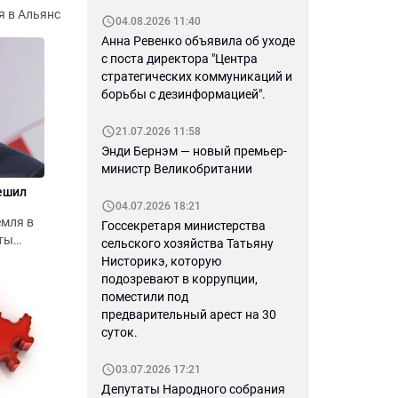
я в Альянс
04.08.2026 11:40
Анна Ревенко объявила об уходе
с поста директора "Центра
стратегических коммуникаций и
борьбы с дезинформацией".
21.07.2026 11:58
Энди Бернэм — новый премьер-
министр Великобритании
решил
04.07.2026 18:21
емля в
Госсекретаря министерства
еты
сельского хозяйства Татьяну
Нисторикэ, которую
подозревают в коррупции,
поместили под
предварительный арест на 30
суток.
03.07.2026 17:21
Депутаты Народного собрания