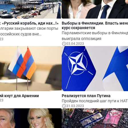
которая продолжает свою деятель
России. Он является лучшей
иллюстрацией фразы «деньги не па
 «Русский корабль, иди нах…!»
Выборы в Финляндии. Власть мен
курс сохраняется
олгарии закрывают свои порты
Парламентские выборы в Финлян
российских судов вне
выиграла оппозиция
23
ти от флага, под которым они
03.04.2023
общает PortSEurope.
ий кнут для Армении
Реализуется план Путина
23
Пройден последний шаг пути к НАТ
31.03.2023