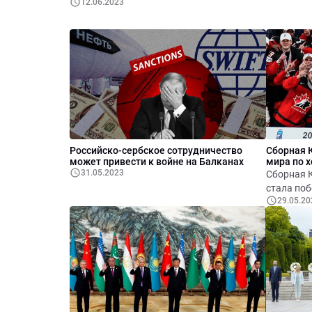
12.06.2023
Российско-сербское сотрудничество
Сборная 
может привести к войне на Балканах
мира по 
31.05.2023
Сборная 
стала поб
29.05.20
финале к
Германии 