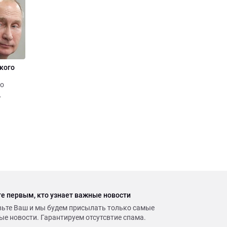
кого
ло
KASE)
оторых
е первым, кто узнает важные новости
вьте Ваш и мы будем присылать только самые
е новости. Гарантируем отсутсвтие спама.