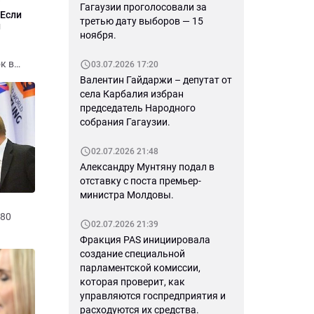
Гагаузии проголосовали за
 Если
третью дату выборов — 15
н
ноября.
к в
03.07.2026 17:20
жно
Валентин Гайдаржи – депутат от
 в
села Карбалия избран
ого
председатель Народного
собрания Гагаузии.
помощи,
ине за
02.07.2026 21:48
2,7
Александру Мунтяну подал в
отставку с поста премьер-
министра Молдовы.
-80
02.07.2026 21:39
Фракция PAS инициировала
4 он
создание специальной
тушку.
парламентской комиссии,
которая проверит, как
та и
управляются госпредприятия и
oup,
расходуются их средства.