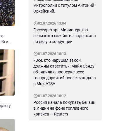
митрополии с титулом Антоний
Орхейский.
02.07.2026 13:04
Госсекретарь Министерства
сельского хозяйства задержана
го
по делу о коррупции
ей и
ющими
01.07.2026 18:13
«Все, кто нарушил закон,
должны ответить»: Майя Санду
объявила о проверке всех
ых
госпредприятий после скандала
шего к
в MoldATSA
01.07.2026 18:12
к
Россия начала покупать бензин
ержку
в Индии на фоне топливного
кризиса — Reuters
йсками