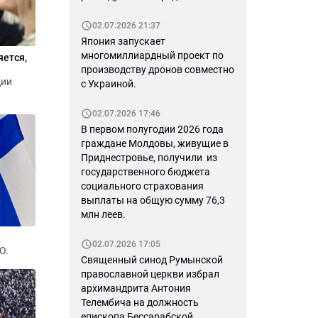
ность в
02.07.2026 21:37
хнут».
Япония запускает
многомиллиардный проект по
яется,
производству дронов совместно
дии
с Украиной.
02.07.2026 17:46
В первом полугодии 2026 года
граждане Молдовы, живущие в
Приднестровье, получили из
государственного бюджета
социального страхования
выплаты на общую сумму 76,3
млн леев.
02.07.2026 17:05
О.
Священный синод Румынской
православной церкви избрал
архимандрита Антония
Телембича на должность
епископа Бессарабской