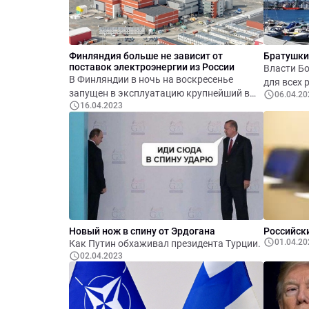
Финляндия больше не зависит от
Братушки:
поставок электроэнергии из России
Власти Б
В Финляндии в ночь на воскресенье
для всех 
запущен в эксплуатацию крупнейший в
06.04.20
зависимос
16.04.2023
Европе ядерный реактор. Он стал третьим
ходят, со
энергоблоком атомной электростанции
на острове Олкилуото.
Новый нож в спину от Эрдогана
Российск
01.04.20
Как Путин обхаживал президента Турции.
02.04.2023