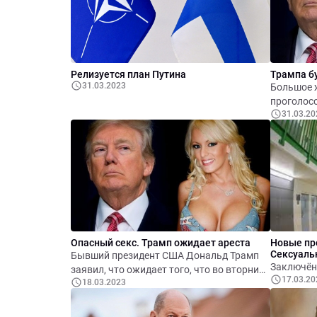
Релизуется план Путина
Трампа б
31.03.2023
Большое 
проголосо
31.03.20
обвинение
выплатах
Опасный секс. Трамп ожидает ареста
Новые пр
Сексуаль
Бывший президент США Дональд Трамп
заявил, что ожидает того, что во вторник
17.03.20
18.03.2023
21 марта будет арестован, и призвал
своих сторонников к протестам.