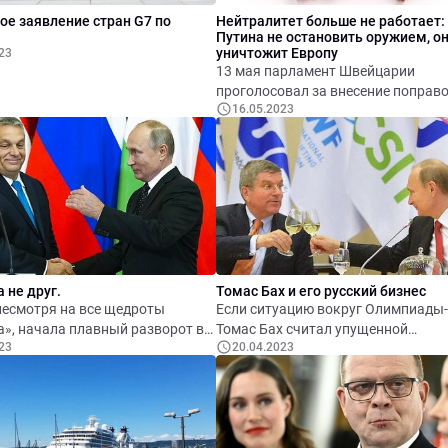
ое заявление стран G7 по
Нейтралитет больше не работает:
Путина не остановить оружием, о
уничтожит Европу
23
13 мая парламент Швейцарии
проголосовал за внесение поправо
16.05.2023
закон о военной технике. Это дол
навсегда снять запрет на поставки
Украину качественного швейцарск
оружия. В тот же день Германия объявила
о самом крупном пакете военной 
который Берлин предоставит Укра
весь период войны, — он составит 
млрд евро.
а не друг.
Томас Бах и его русский бизнес
несмотря на все щедроты
Если ситуацию вокруг Олимпиады
», начала плавный разворот в
Томас Бах считал упущенной
23
20.04.2023
недружественных для России
возможностью, то Олимпиаду-202
рочем, как и предполагалось.
решил использовать на полную ка
Поддерживает контакты с
представителями российского спор
бизнеса, зарабатывает в Weinig Gr