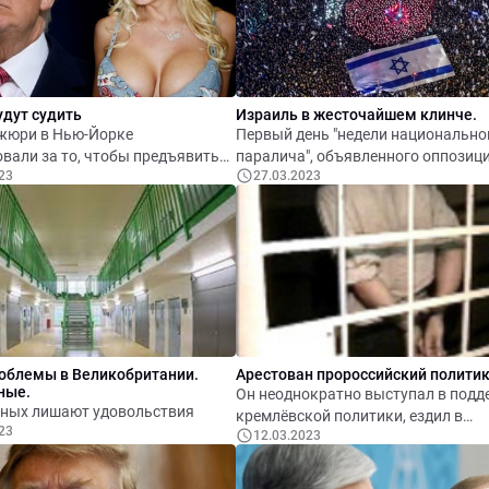
удут судить
Израиль в жесточайшем клинче.
жюри в Нью-Йорке
Первый день "недели национально
вали за то, чтобы предъявить
паралича", объявленного оппозици
23
27.03.2023
 Дональду Трампу по делу о
уличными активистами, выступа
 порнозвезде Сторми Дэниэлс.
против судебной реформы, продвигаемой
правительством Нетаниягу,
заканчивается беспрецедентным
увольнением премьером министра
обороны Галанта, от имени военн
поддержавшего протест и призвав
компромиссу.
облемы в Великобритании.
Арестован пророссийский полити
ные.
Он неоднократно выступал в подд
Заключённых лишают удовольствия
кремлёвской политики, ездил в
23
12.03.2023
оккупированный российскими во
Донецк и выступил в телепередаче
кремлёвского пропагандиста Владимира