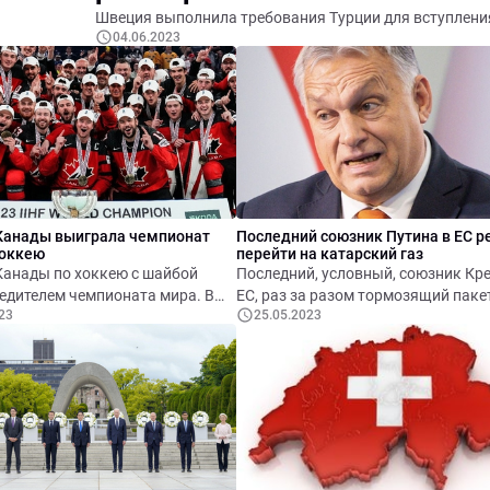
Швеция выполнила требования Турции для вступлени
04.06.2023
Канады выиграла чемпионат
Последний союзник Путина в ЕС 
хоккею
перейти на катарский газ
Канады по хоккею с шайбой
Последний, условный, союзник Кр
едителем чемпионата мира. В
ЕС, раз за разом тормозящий пак
23
25.05.2023
анадцы обыграли сборную
санкций против России, готовится
со счётом 5:2.
отказаться от российского газа.