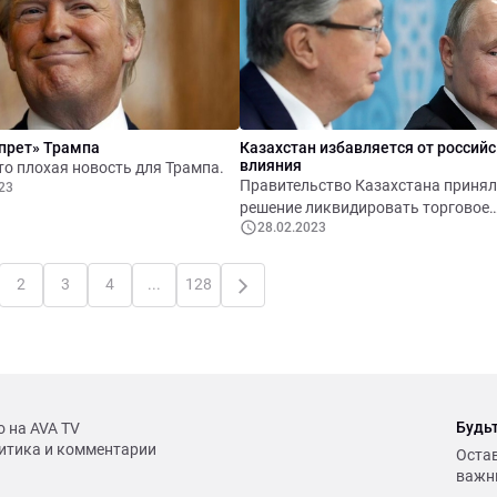
Соловьёва
апрет» Трампа
Казахстан избавляется от российс
влияния
это плохая новость для Трампа.
Правительство Казахстана приня
23
решение ликвидировать торговое
28.02.2023
представительство в России.
Казахстанская фондовая биржа (
исключила из листинга акции нек
2
3
4
...
128
российских компаний.
Будьт
о на AVA TV
итика и комментарии
Оста
важны