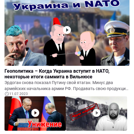
Геополитика – Когда Украина вступит в НАТО,
некоторые итоги саммита в Вильнюсе
Эрдоган снова показал Путину свой ятаган. Минус два
армейских начальника армии РФ. Продавать свою продукцию
11.07.2023
в РФ – «позорно и неэтично.