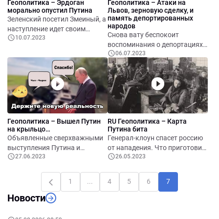
Геополитика – Эрдоган
Геополитика – Атаки на
морально опустил Путина
Львов, зерновую сделку, и
память депортированных
Зеленский посетил Змеиный, а
народов
наступление идет своим
Снова вату беспокоит
10.07.2023
чередом. Что за кассетные
воспоминания о депортациях.
снаряды, передают Украине.
06.07.2023
Атака на Львов. Зеленский в
Эрдоган и снова его «нож в
Болгарии и Турции. Россия
спину» Путину, теперь не
против гражданских
друзья. Сколько детей
миротворцев на Днестре. Как
перецеловал Путин. Новости
российские спортсменки стали
Zомбиленда.
сирийскими.
Геополитика – Вышел Путин
RU Геополитика – Карта
на крыльцо…
Путина бита
Объявленные сверхважными
Генерал-клоун спасет россию
выступления Путина и
от нападения. Что приготовит
27.06.2023
26.05.2023
Лукашенко. Версия
нам Рамштайн. Официальный
Лукашенко о том, как
Китай очень холодно принял
проходило восстание
делегацию россии. Лукашенко
1
...
4
5
6
7
Вагнеровцев. Ситуация на
знает откуда готовиться
Новости
фронте.
новое нападение на Беларусь.
Россия победила украинскую
школу, и свою скамейку.