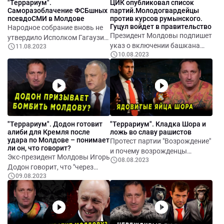
"Террариум".
ЦИК опубликовал список
Саморазоблачение ФСБшных
партий.Молодогвардейцы
псевдоСМИ в Молдове
против курсов румынского.
Гуцул войдет в правительство
Народное собрание вновь не
Президент Молдовы подпишет
утвердило Исполком Гагаузии,
указ о включении башкана
11.08.2023
а сторонники традиционно
10.08.2023
Гагаузии от запрещенной
Гуцул провели митинг. В
партии «Шор» в состав
Израиле сняли документалку
правительства – можно ли
про Илана Шора. У партии
считать, что членом
"Шанс" есть преимущества –
правительства станет Шор?
готовая видеореклама.
Центральная избирательная
Кремлевские пропагандисты
комиссия опубликовала
любезно саморазоблачаются.
"Террариум". Додон готовит
"Террариум". Кладка Шора и
список партий, которые могут
"Стоп-Хам" – хорошая идея или
алиби для Кремля после
ложь во славу рашистов
принять участие в местных
нет. Об этом и многом другом
удара по Молдове – понимает
Протест партии "Возрождение"
выборах 5 ноября 2023 года.
в итоговом выпуске
ли он, что говорит?
и почему возрожденцы
Их 60. Лидер "Молодой
Экс-президент Молдовы Игорь
программы "Террариум".
08.08.2023
считают социалистов
гвардии" считает, что в курсах
Додон говорит, что "через
подлецами. Дмитрий
румынского языка таится
09.08.2023
Молдову поступает много
Константинов о том, как Шор
опасность понимания
товаров, которые
сможет править Молдовой.
румынских жандармов. Лидер
используются для войны на
Цырдя ретранслирует ложь
Оргеевского района остался
Украине". Для кого и для чего
кремлевских палачей.
без прав – за пьянку. Об этом
эти заявления? Бегство из
Путешествие Бориса