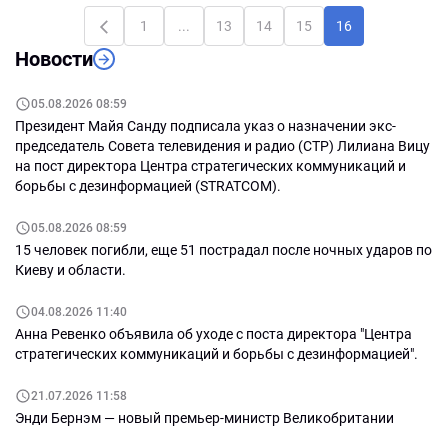
бессарабцев. Кого корежит от
1
...
13
14
15
16
исторической памяти и
Новости
правды? Маргинализация
пророссийских сил в Молдове
как следствие фашизации
05.08.2026 08:59
России. Уютный офис партии
Президент Майя Санду подписала указ о назначении экс-
"Возрождение", или куда нести
председатель Совета телевидения и радио (СТР) Лилиана Вицу
подарки. Парламентская
на пост директора Центра стратегических коммуникаций и
ассамблея ОБСЕ предлагает
борьбы с дезинформацией (STRATCOM).
заменить миротворческую
миссию в Приднестровье на
05.08.2026 08:59
международную гражданскую
15 человек погибли, еще 51 пострадал после ночных ударов по
миссию. Об этом и многом
Киеву и области.
другом - в сегодняшнем
выпуске программы
04.08.2026 11:40
«Террариум».
Анна Ревенко объявила об уходе с поста директора "Центра
стратегических коммуникаций и борьбы с дезинформацией".
21.07.2026 11:58
Энди Бернэм — новый премьер-министр Великобритании