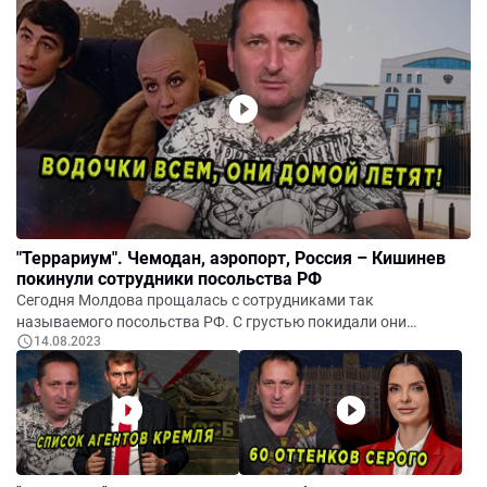
вмешательство РФ в дела страны. Антифашизм по-русски –
знаменитая актриса СССР и РФ выпустила порцию
антисемитского бреда. Об этом и многом другом в
сегодняшнем выпуске программы "Террариум".
"Террариум". Чемодан, аэропорт, Россия – Кишинев
покинули сотрудники посольства РФ
Сегодня Молдова прощалась с сотрудниками так
называемого посольства РФ. С грустью покидали они
14.08.2023
Молдову – ведь в геополитической матке их ждет
мобилизация, падение экономики, удары украинских дронов.
Парламент соберется на внеочередное заседание 16-17
августа. Для чего? На курортах Румынии взрываются
рашистские мины. Почему Толкиен обо всем знал заранее. Об
этом и многом другом в сегодняшнем выпуске программы
"Террариум".