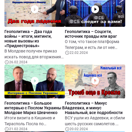
Массовая потеря самолетов
вступить в ЕС. Госдума РФ
РФ продолжается. НАТО
убивает оппозиционные СМИ.
проводит большие учения на
Реклама в Телеграм, но не для
границы РФ. Что означает
всех.
утечка в сеть разговоров
Геополитика – Два года
Геополитика – Соцсети,
немецких военных.
войны – итоги, митинги,
источник правды или враг
Навальный послесловие.
новые вызовы из
О том, что такое платформа
«Приднестровья»
Телеграм, и есть ли от нее
В Молдове получен приказ
22.02.2024
какая-то опасность.
искать повод для вторжения
Российские спецслужбы и
26.02.2024
России. В Приднестровье
интернет. Касперский и Яндек,
готовятся. Сбит очередной
сотрудничество с ФСБ.
сверхдорогой самолет ВКС
Практические советы.
РФ. Венгры воткнули нож в
спину Путина, и болгары тоже.
Лукашенко снова идет.
Навального убили прямо
Геополитика – Большое
Геополитика – Минус
перед обменом.
интервью с Послом Украины В
Авдеевка, и минус
Молдове Марко Шевченко
Навальный, все подробности
Итоги визита в Кишинев и
ВСУ ушли из Авдеевки, и сбили
Тирасполь Посла по
шесть русских самолетов.
21.02.2024
20.02.2024
специальным поручениям
Убийство Навального,