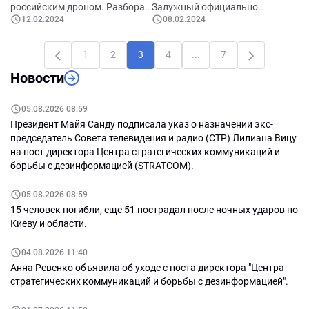
российским дроном. Разбора
Залужный официально
12.02.2024
08.02.2024
интервью президента России
отправлен в отставку. Кто
американскому журналисту.
будет новый Главком? США
Что сказал, какие именно
пока не дали помощь Украине.
1
2
3
4
...
7
фейки, и для чего это все.
Китай отказался помогать
Новости
Стратегия ВСУ. Трамп обещает
России. На выборах Путина,
помогать РФ нападать на
будет только Путин, как
партнеров США. Сенаторы
ответит российская
05.08.2026 08:59
одобрили помощь Украине, но
оппозиция. Кадыровы
Президент Майя Санду подписала указ о назначении экс-
это еще не все. Германия ждет
собирают ордена и медали.
председатель Совета телевидения и радио (СТР) Лилиана Вицу
войны через пять лет. Не
на пост директора Центра стратегических коммуникаций и
играете в солдатики – враг
борьбы с дезинформацией (STRATCOM).
России, такое решение
выносят суды.
05.08.2026 08:59
15 человек погибли, еще 51 пострадал после ночных ударов по
Киеву и области.
04.08.2026 11:40
Анна Ревенко объявила об уходе с поста директора "Центра
стратегических коммуникаций и борьбы с дезинформацией".