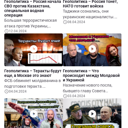
Геополитика – Россия начала
Геополитика – Россия тонет,
СВО против Казахстана,
НАТО готовит войска
специальная водная
Таджики сознались, они
операция
украинские националисты.
Большая террористическая
08.04.2024
Рекордное уничтожение
атака против Украины,
российских самолетов.
12.04.2024
уничтожена самая большая
Российские власти хотят
ТЭС. Армения все дальше от
превратить Харьков в
СНГ. Литва хочет
непригодный для жизни.
аннулировать ВНЖ россиянам
Россия уходит подводу,
и беларусам. Швейцария уже
рекордное наводнение.
не такая нейтральная.
Земляной вал, стоимость в
Геополитика – Теракты будут
Геополитика – Что
один миллиард прогрызли
еще, в Москве это знают
происходит между Молдовой
грызуны. Россия продолжает
и Украиной
ФСБ обвиняет молдаванина в
тонуть, заодно сбрасывая
Назначение нового посла,
подготовке теракта.
воду на Казахстан. Миллионы
бывшего главу Совета
04.04.2024
Сверхдальние дроны атакуют
новых доносов захлестнули
03.04.2024
Национальной Безопасности
РФ. Появляется все больше
Россию.
Украины. Обострение в т.н.
доказательств – Кремль знал
«Приднестровье». Русские
о подготовке теракта в
политические проекты в
Крокусе. Экономические
Молдове.
мифы о «процветающей»
экономике РФ.