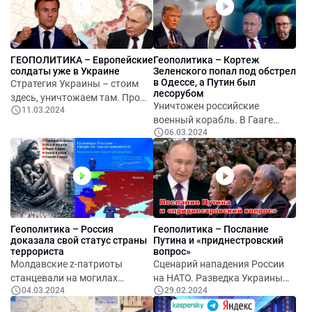
Конгрессе США новая
стратегических объектов на
discharge petition. Путин,
территории РФ. Американцы
сторонники Навального и
запрещают Тик-Ток и шлют
Соловьев выступают за явку
новую помощь Украине. В
ГЕОПОЛИТИКА – Европейские
Геополитика – Кортеж
на выборы. Новости Z-
Zомбиленде пьяные депутаты,
солдаты уже в Украине
Зеленского попал под обстрел
омбиленда.
пьяный Медведев и пьяные
в Одессе, а Путин был
Стратегия Украины – стоим
законы.
лесорубом
здесь, уничтожаем там. Про
Уничтожен российские
11.03.2024
«конфликт» между Залужным
военный корабль. В Гааге
и Зеленским, и про тех, кто о
06.03.2024
выдали ордера на арест еще
нем рассказывает.
двух россиян. Грузинская
Европейские страны, решили
полиция передала активиста в
поиграть с РФ в «нас там нет».
РФ. Шарий утверждает, что на
В Армении активно
него покушались. Кто помог
обсуждается вступление в ЕС.
хуситам перебить интернет
Зачем посольство США
кабель. Украинские
предупреждали о теракте в
Геополитика – Россия
Геополитика – Послание
спецназовцы воюют в Судане
РФ.
доказала свой статус страны
Путина и «приднестровский
против россиян.
террориста
вопрос»
Молдавские z-патриоты
Сценарий нападения России
станцевали на могилах
на НАТО. Разведка Украины
04.03.2024
29.02.2024
одесских детей. Алкогном
про спецоперацию "Майдан –
Медведев поделил Украину.
3". Армения изъявила желание