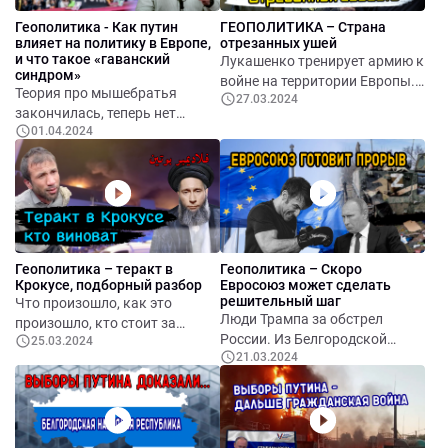
Геополитика - Как путин
ГЕОПОЛИТИКА – Страна
влияет на политику в Европе,
отрезанных ушей
и что такое «гаванский
Лукашенко тренирует армию к
синдром»
войне на территории Европы.
Теория про мышебратья
27.03.2024
Что значит отставка
закончилась, теперь нет
секретаря Совета
01.04.2024
никакого «освобождения»,
национальной безопасности и
только уничтожение. Еще
обороны Украины. Что делали
подробности о теракте в
во время теракта «люди в
Крокус, и почему Сколько
синем». Эпидемия отрезания
стоит война для русского
ушей начинается? Бандиты из
народа. Гибридные угрозы –
банды Цапка на свободе –
как путин влияет на политику
Путин помиловал.
Геополитика – теракт в
Геополитика – Скоро
в Европе, и что такое
Крокусе, подборный разбор
Евросоюз может сделать
«гаванский синдром».
решительный шаг
Что произошло, как это
Telegram активно
Люди Трампа за обстрел
произошло, кто стоит за
сотрудничает с российскими
России. Из Белгородской
25.03.2024
терактом, кому он выгоден, и
силовиками.
21.03.2024
области продолжают
будет ли следующий терракт.
эвакуацию. Возможно, нас
ждет очень серьезный прорыв
в вопросе евроинтеграции.
Индия отказывается от