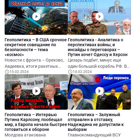
Паун Роговей. Что будет после
подробности, анализ. Дети
формата 5+2. Транзит
Кадырова получают всё
российского газа в Молдову.
новые должности и медали. В
Если в Молдове победят
Европе убит враг России.
пророссийские. Есть ли
польза от военного
Геополитика – В США срочное
Геополитика - Аналитика о
нейтралитета. Скандал со
секретное совещание по
перспективах войны, и
слежкой от Натальи Морарь.
безопасности – тема
инсайды о переговорах –
Ситуация на фронте. Помощь
«космос»
Путин хочет Одессу и Херсон
США. Поляки блокируют
Новости с фронта – Орехово,
Цезарь подбит, минус еще
границу. Отношение к
Авдеевка, итоги ракетных
один большой корабль РФ. В
Навальному. Про выборы в
15.02.2024
14.02.2024
атак по Украине, и по России.
Авдеевку пришло
РФ. Мнение о Путине. Что
Итоги 19-го Рамштайна.
подкрепление. Сенат США
будет 24-го февраля в
Страны Балтии готовятся к
одобрил законопроект о
Кишиневе. Обратитесь к
вторжению РФ. Путин
помощи Украине, что дальше.
русскоязычным гражданам
открыто копирует Гитлера.
Страна наступившего
Молдовы.
фашизма, озвучивает
претензии всем соседям.
Геополитика – Интервью
Геополитика – Залужный
Путина Карлсону, пообещал
отправлен в отставку,
мир, а Европа начала быстрее
Надеждина не допустили к
готовиться к обороне
выборам
Молдова атакована
Главнокомандующий ВСУ