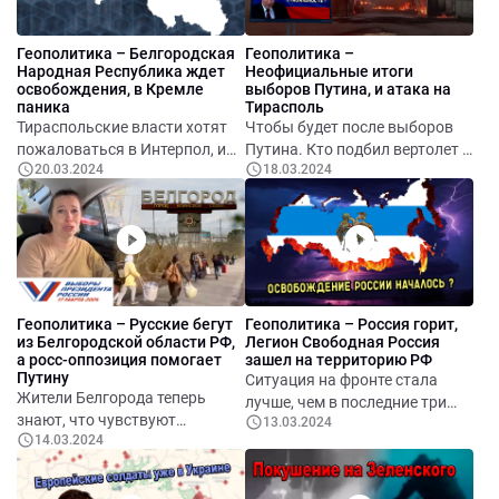
российской нефти.
Математически доказано,
Геополитика – Белгородская
Геополитика –
российские выборы – фейк. В
Народная Республика ждет
Неофициальные итоги
Америке создают киборгов.
освобождения, в Кремле
выборов Путина, и атака на
паника
Тирасполь
Тираспольские власти хотят
Чтобы будет после выборов
пожаловаться в Интерпол, и
Путина. Кто подбил вертолет в
20.03.2024
18.03.2024
возможно в Спортлото. Новые
«приднестровье». В Румынии
военные преступления РФ. В
строяткрупнейшую базу НАТО
Белгородской области все
в Европе. Интервью Шора в
жарче. Российская оппозиция
Москве у Алексея
коллективно попала в штангу,
Венедиктова
но некоторые просыпаются.
Шаман, Газманов и «Любэ»
Геополитика – Русские бегут
Геополитика – Россия горит,
войдут в анналы российского
из Белгородской области РФ,
Легион Свободная Россия
образования.
а росс-оппозиция помогает
зашел на территорию РФ
Путину
Ситуация на фронте стала
Жители Белгорода теперь
лучше, чем в последние три
знают, что чувствуют
13.03.2024
месяца. Подразделения ВСУ
14.03.2024
украинцы в последние 2 года.
состоящие из русских зашли
ВСУ начинает ротацию, и
на территорию россии, идут
планируют мобилизацию. В
бои. Массовое поражение