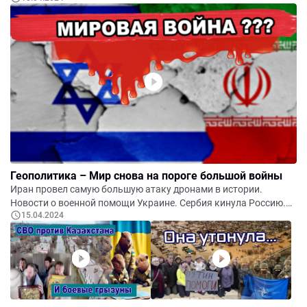
уничтожены вертолёты и ПВО. ПАСЕ не признала
легитимность Путина. Русские войска уходят из
Азербайджана. Китай – нож в спину. Новые откровения росс-
пропаганды – румын, как отдельную нацию вывели в 40-е
годы.
Геополитика – Мир снова на пороге большой войны
Иран провел самую большую атаку дронами в истории.
Новости о военной помощи Украине. Сербия кинула Россию.
15.04.2024
Сибирь продолжает тонуть. Новости Z-омбиленда.